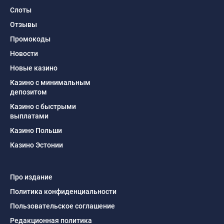
Слоты
Отзывы
Промокоды
Новости
Новые казино
Казино с минимальным
депозитом
Казино с быстрыми
выплатами
Казино Польши
Казино Эстонии
Про издание
Политика конфиденциальности
Пользовательское соглашение
Редакционная политика