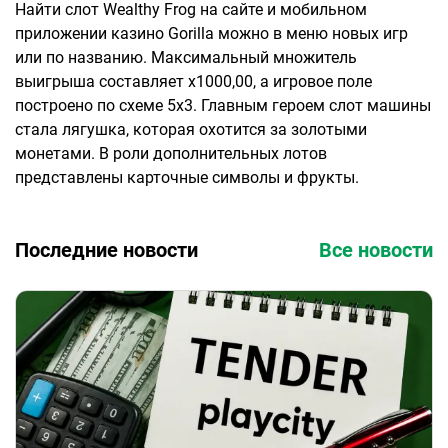
Найти слот Wealthy Frog на сайте и мобильном
приложении казино Gorilla можно в меню новых игр
или по названию. Максимальный множитель
выигрыша составляет х1000,00, а игровое поле
построено по схеме 5х3. Главным героем слот машины
стала лягушка, которая охотится за золотыми
монетами. В роли дополнительных лотов
представлены карточные символы и фрукты.
Последние новости
Все новости