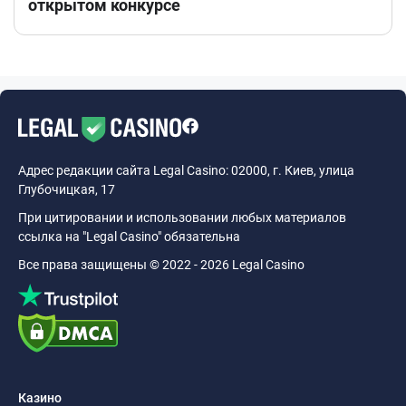
открытом конкурсе
Адрес редакции сайта Legal Casino: 02000, г. Киев, улица
Глубочицкая, 17
При цитировании и использовании любых материалов
ссылка на "Legal Casino" обязательна
Все права защищены © 2022 - 2026 Legal Casino
Казино