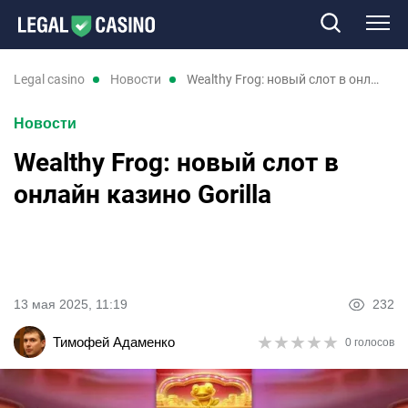
Казино
legal casino
новости
Wealthy Frog: новый слот в онлайн казино Gorilla
Новости
Слоты
Wealthy Frog: новый слот в
Новые казино
онлайн казино Gorilla
Отзывы
Промокоды
13 мая 2025, 11:19
232
Новости
★
★
★
★
★
★
★
★
★
★
Тимофей Адаменко
0 голосов
UK
RU