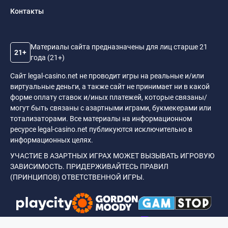
Контакты
Материалы сайта предназначены для лиц старше 21
21+
года (21+)
Сайт legal-casino.net не проводит игры на реальные и/или
виртуальные деньги, а также сайт не принимает ни в какой
форме оплату ставок и/иных платежей, которые связаны/
могут быть связаны с азартными играми, букмекерами или
тотализаторами. Все материалы на информационном
ресурсе legal-casino.net публикуются исключительно в
информационных целях.
УЧАСТИЕ В АЗАРТНЫХ ИГРАХ МОЖЕТ ВЫЗЫВАТЬ ИГРОВУЮ
ЗАВИСИМОСТЬ. ПРИДЕРЖИВАЙТЕСЬ ПРАВИЛ
(ПРИНЦИПОВ) ОТВЕТСТВЕННОЙ ИГРЫ.