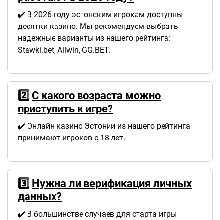
✔️ В 2026 году эстонским игрокам доступны
десятки казино. Мы рекомендуем выбрать
надежные варианты из нашего рейтинга:
Stawki.bet, Allwin, GG.BET.
2️⃣
С какого возраста можно
приступить к игре?
✔️ Онлайн казино Эстонии из нашего рейтинга
принимают игроков с 18 лет.
3️⃣
Нужна ли верификация личных
данных?
✔️ В большинстве случаев для старта игры