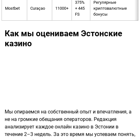
375%
Регулярные
Mostbet
Curaçao
11000+
+ 445
криптовалютные
FS
бонусы
Как мы оцениваем Эстонские
казино
Мы опираемся на собственный опыт и впечатления, а
не на громкие обещания операторов. Редакция
анализирует каждое онлайн казино в Эстонии в
течение 2–3 недель. За это время мы успеваем понять,