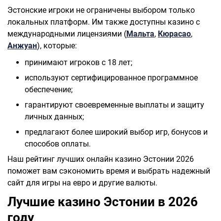
Эстонские игроки не ограничены выбором только
локальных платформ. Им также доступны казино с
международными лицензиями (
Мальта
,
Кюрасао
,
Анжуан
), которые:
принимают игроков с 18 лет;
используют сертифицированное программное
обеспечение;
гарантируют своевременные выплаты и защиту
личных данных;
предлагают более широкий выбор игр, бонусов и
способов оплаты.
Наш рейтинг лучших онлайн казино Эстонии 2026
поможет вам сэкономить время и выбрать надежный
сайт для игры на евро и другие валюты.
Лучшие казино Эстонии в 2026
году