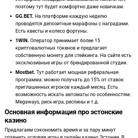
поэтому тут будет комфортно даже новичкам.
GG.BET.
На платформе каждую неделю
проводятся депозитные марафоны с наградами.
Есть квесты и колесо фортуны.
1WIN.
Оператор принимает более 15
криптовалютных токенов и предлагает
собственную монету для стейкинга. На сайте есть
эксклюзивные игры от брендированной студии.
Mostbet.
Тут работает мощная реферальная
программа: можно получать до 15% от ставок
приглашенных игроков каждый месяц. Есть
возможность искать автоматы по особенностям:
Megaways, риск-игра, респины и т.д.
Основная информация про эстонские
казино
Предлагаем сэкономить время и за пару минут
сравнить условия игры в онлайн казино Эстонии. В