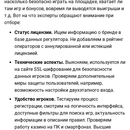
насколько безопасно играть на площадке, хватает ли
там игр и бонусов, вовремя ли выводятся выигрыши и
т.д. Вот на что эксперты обращают внимание при
отборе:
Статус лицензии.
Ищем информацию о бренде в
базе данных регулятора. Не добавляем в рейтинг
операторов с аннулированной или истекшей
лицензией.
Технические аспекты.
Выясняем, используется ли
на сайте SSL-шифрование для безопасности
данных игроков. Проверяем дополнительные
меры защиты пользователей, например,
возможность настройки двухэтапного входа.
Удобство игроков.
Тестируем процесс
регистрации, смотрим на логичность интерфейса,
доступные фильтры для поиска игр, актуальность
информации в описании правил. Проверяем
работу казино на ПК и смартфонах. Высшие