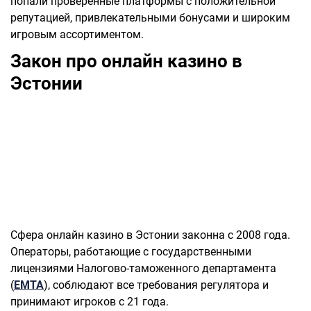
попали проверенные платформы с положительной
репутацией, привлекательными бонусами и широким
игровым ассортиментом.
Закон про онлайн казино в
Эстонии
Сфера онлайн казино в Эстонии законна с 2008 года.
Операторы, работающие с государственными
лицензиями Налогово-таможенного департамента
(
EMTA
), соблюдают все требования регулятора и
принимают игроков с 21 года.