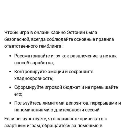
Чтобы игра в онлайн казино Эстонии была
безопасной, всегда соблюдайте основные правила
ответственного гемблинга:
Рассматривайте игру как развлечение, а не как
способ заработка;
Контролируйте эмоции и сохраняйте
хладнокровность;
Сформируйте игровой бюджет и не превышайте
его;
Пользуйтесь лимитами депозитов, перерывами и
напоминаниями о длительности сессий.
Если вы чувствуете, что начинаете привыкать к
азартным играм, обращайтесь за помощью в