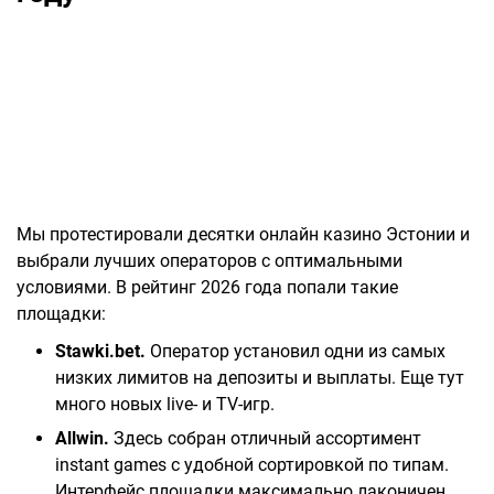
Мы протестировали десятки онлайн казино Эстонии и
выбрали лучших операторов с оптимальными
условиями. В рейтинг 2026 года попали такие
площадки:
Stawki.bet.
Оператор установил одни из самых
низких лимитов на депозиты и выплаты. Еще тут
много новых live- и TV-игр.
Allwin.
Здесь собран отличный ассортимент
instant games с удобной сортировкой по типам.
Интерфейс площадки максимально лаконичен,