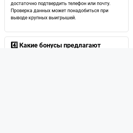
достаточно подтвердить телефон или почту.
Проверка данных может понадобиться при
выводе крупных выигрышей.
4️⃣
Какие бонусы предлагают
онлайн казино в Эстонии?
✔️ Эстонские казино предоставляют новичкам
стартовый пакет, бонусы выходных дней,
фриспины и кешбек. На отдельных сайтах
действует программа лояльности.
5️⃣
В какой валюте можно
регистрировать счет?
✔️ В онлайн казино Эстонии можно открыть счет