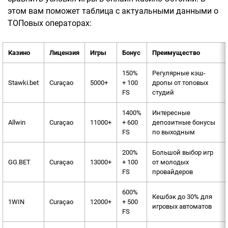
этом вам поможет таблица с актуальными данными о
ТОПовых операторах:
Казино
Лицензия
Игры
Бонус
Преимущество
150%
Регулярные кэш-
Stawki.bet
Curaçao
5000+
+ 100
дропы от топовых
FS
студий
1400%
Интересные
Allwin
Curaçao
11000+
+ 600
депозитные бонусы
FS
по выходным
200%
Большой выбор игр
GG.BET
Curaçao
13000+
+ 100
от молодых
FS
провайдеров
600%
Кешбэк до 30% для
1WIN
Curaçao
12000+
+ 500
игровых автоматов
FS