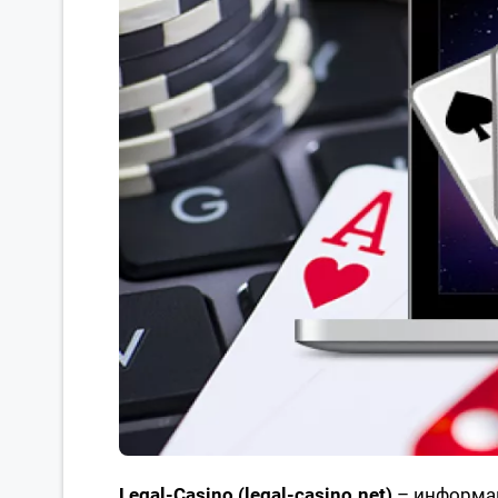
Legal-Casino (legal-casino.net)
– информац