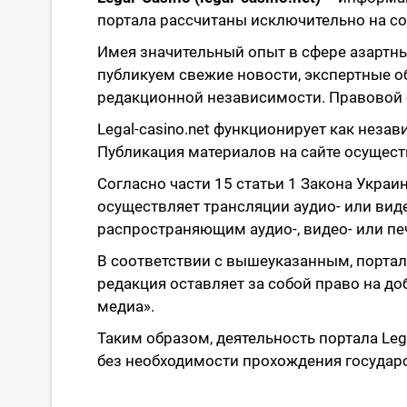
портала рассчитаны исключительно на с
Имея значительный опыт в сфере азартны
публикуем свежие новости, экспертные о
редакционной независимости. Правовой 
Legal-casino.net функционирует как нез
Публикация материалов на сайте осущест
Согласно части 15 статьи 1 Закона Украи
осуществляет трансляции аудио- или вид
распространяющим аудио-, видео- или п
В соответствии с вышеуказанным, портал
редакция оставляет за собой право на д
медиа».
Таким образом, деятельность портала Le
без необходимости прохождения государ