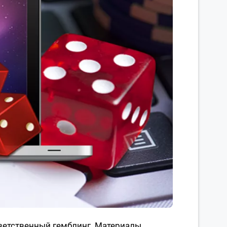
тветственный гемблинг. Материалы