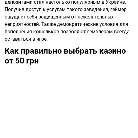
депозитами стал настолько популярным в Украине.
Получив доступ к услугам такого заведения, геймер
ощущает себя защищенным от нежелательных
неприятностей. Также демократические условия для
пополнения кошельков позволяют гемблерам всегда
оставаться в игре.
Как правильно выбрать казино
от 50 грн