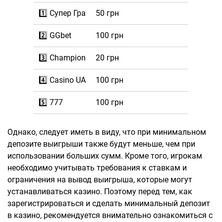
1️⃣ Супер Гра
50 грн
2️⃣ GGbet
100 грн
3️⃣ Champion
20 грн
4️⃣ Casino UA
100 грн
5️⃣ 777
100 грн
Однако, следует иметь в виду, что при минимальном
депозите выигрыши также будут меньше, чем при
использовании больших сумм. Кроме того, игрокам
необходимо учитывать требования к ставкам и
ограничения на вывод выигрыша, которые могут
устанавливаться казино. Поэтому перед тем, как
зарегистрироваться и сделать минимальный депозит
в казино, рекомендуется внимательно ознакомиться с