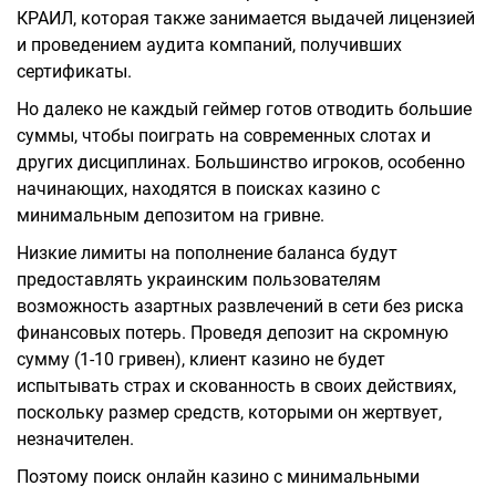
КРАИЛ, которая также занимается выдачей лицензией
и проведением аудита компаний, получивших
сертификаты.
Но далеко не каждый геймер готов отводить большие
суммы, чтобы поиграть на современных слотах и
других дисциплинах. Большинство игроков, особенно
начинающих, находятся в поисках казино с
минимальным депозитом на гривне.
Низкие лимиты на пополнение баланса будут
предоставлять украинским пользователям
возможность азартных развлечений в сети без риска
финансовых потерь. Проведя депозит на скромную
сумму (1-10 гривен), клиент казино не будет
испытывать страх и скованность в своих действиях,
поскольку размер средств, которыми он жертвует,
незначителен.
Поэтому поиск онлайн казино с минимальными