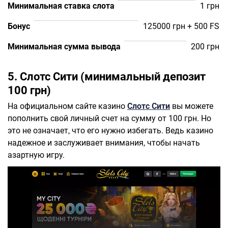
Минимальная ставка слота
1 грн
Бонус
125000 грн + 500 FS
Минимальная сумма вывода
200 грн
5. Слотс Сити (минимальный депозит
100 грн)
На официальном сайте казино
Слотс Сити
вы можете
пополнить свой личный счет на сумму от 100 грн. Но
это не означает, что его нужно избегать. Ведь казино
надежное и заслуживает внимания, чтобы начать
азартную игру.