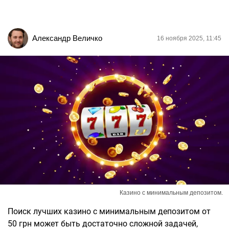
Александр Величко
16 ноября 2025, 11:45
Казино с минимальным депозитом.
Поиск лучших казино с минимальным депозитом от
50 грн может быть достаточно сложной задачей,