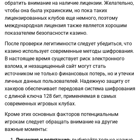
обратить внимание на наличие лицензии. Желательно,
чтобы она была украинским, но пока таких
лицензированных клубов еще немного, поэтому
международная лицензия также является хорошим
показателем безопасности казино.
После проверки легитимности следует убедиться, что
казино использует современные методы шифрования.
В настоящее время существует риск электронного
взлома, и незащищенный сайт могут стать
источником не только финансовых потерь, но и утечки
личных данных пользователей. Надежную защиту от
хакеров обеспечивает передовая система шифрования
с длиной ключа 128 бит, применяемая в самых
современных игровых клубах.
Кроме этих основных факторов потенциальным
игрокам следует обращать внимание на другие
важные моменты:
Лицензия и репутация:
выбирайте только казино,