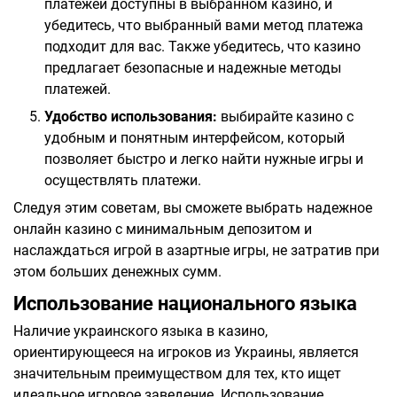
платежей доступны в выбранном казино, и
убедитесь, что выбранный вами метод платежа
подходит для вас. Также убедитесь, что казино
предлагает безопасные и надежные методы
платежей.
Удобство использования:
выбирайте казино с
удобным и понятным интерфейсом, который
позволяет быстро и легко найти нужные игры и
осуществлять платежи.
Следуя этим советам, вы сможете выбрать надежное
онлайн казино с минимальным депозитом и
наслаждаться игрой в азартные игры, не затратив при
этом больших денежных сумм.
Использование национального языка
Наличие украинского языка в казино,
ориентирующееся на игроков из Украины, является
значительным преимуществом для тех, кто ищет
идеальное игровое заведение. Использование