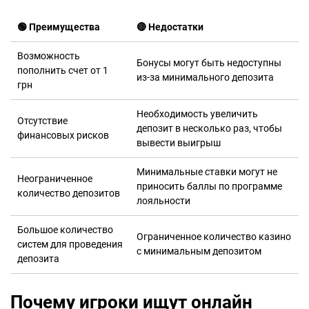
🟢 Преимущества
🔴 Недостатки
Возможность
Бонусы могут быть недоступны
пополнить счет от 1
из-за минимального депозита
грн
Необходимость увеличить
Отсутствие
депозит в несколько раз, чтобы
финансовых рисков
вывести выигрыш
Минимальные ставки могут не
Неограниченное
приносить баллы по программе
количество депозитов
лояльности
Большое количество
Ограниченное количество казино
систем для проведения
с минимальным депозитом
депозита
Почему игроки ищут онлайн