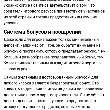
украинского на сайте свидетельствует о том, что
создатели игрового ресурса приветствуют участников
из этой страны и готовы предоставить им лучшие
условия.
Система бонусов и поощрений
Даже если для игрока важен только минимальный
депозит, например от 1 грн, он обратит внимание на
бонусную программу, которую предлагает ресурс. Чем
больше и разнообразнее поздравительный бонус, тем
более привлекательным выглядит игровой портал в
глазах игрока.
Самым желанным и востребованным бонусом для
любого игрока является бездепозитный бонус. Это
значит, что для начала игры на деньги пользователю
достаточно просто зарегистрироваться. Он не обязан
делать депозит, поскольку казино предоставляет
игроку виртуальные средства, которые можно