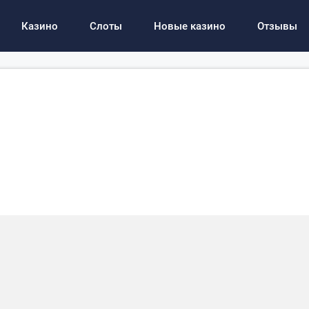
Казино
Слоты
Новые казино
Отзывы