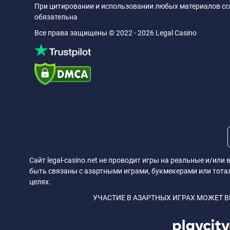
При цитировании и использовании любых материалов ссыл
обязательна
Все права защищены © 2022 - 2026 Legal Casino
Сайт legal-casino.net не проводит игры на реальные и/ил
быть связаны с азартными играми, букмекерами или тота
целях.
УЧАСТИЕ В АЗАРТНЫХ ИГРАХ МОЖЕТ 