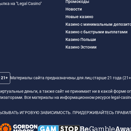
Промокоды
ка на "Legal Casino"
Новости
Новые казино
Казино с минимальным депозит
Казино с быстрыми выплатами
Казино Польши
Казино Эстонии
21+
Материалы сайта предназначены для лиц старше 21 года (21+
и виртуальные деньги, а также сайт не принимает ни в какой форме
лизаторами. Все материалы на информационном ресурсе legal-casi
ВЫЗЫВАТЬ ИГРОВУЮ ЗАВИСИМОСТЬ. ПРИДЕРЖИВАЙТЕСЬ ПРАВИЛ