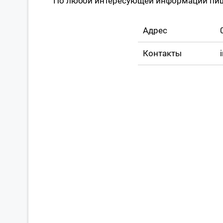
По любой интересующей информации пиши
Адрес
Контакты