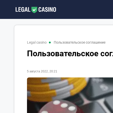
legal casino
Пользовательское соглашение
Пользовательское со
5 августа 2022, 20:21