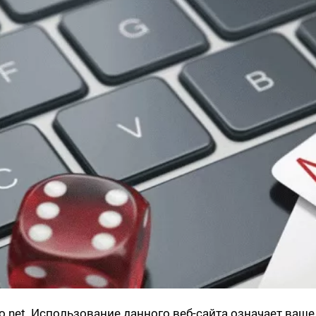
no.net. Использование данного веб-сайта означает ваш