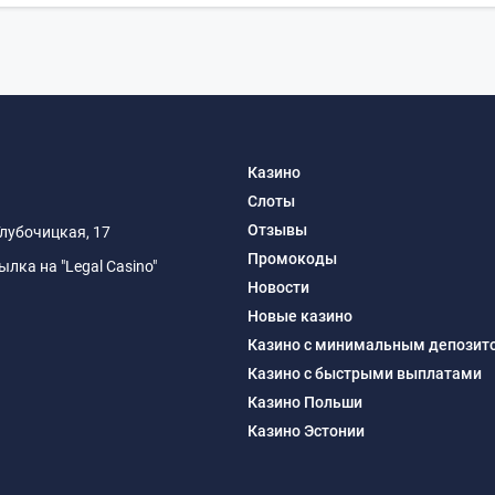
Казино
Слоты
Отзывы
Глубочицкая, 17
Промокоды
ка на "Legal Casino"
Новости
Новые казино
Казино с минимальным депозит
Казино с быстрыми выплатами
Казино Польши
Казино Эстонии