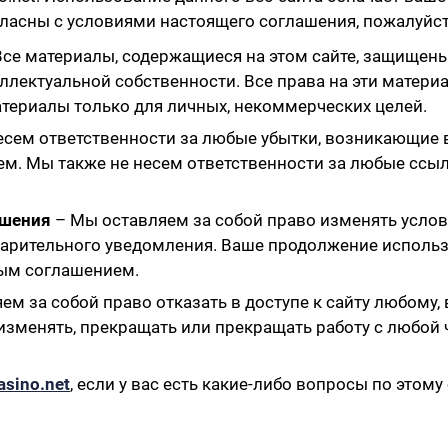
гласны с условиями настоящего соглашения, пожалуйст
се материалы, содержащиеся на этом сайте, защищены
лектуальной собственности. Все права на эти матери
териалы только для личных, некоммерческих целей.
сем ответственности за любые убытки, возникающие в
м. Мы также не несем ответственности за любые ссыл
ашения
– Мы оставляем за собой право изменять услов
варительного уведомления. Ваше продолжение использ
ным соглашением.
м за собой право отказать в доступе к сайту любому, 
изменять, прекращать или прекращать работу с любой ч
asino.net
, если у вас есть какие-либо вопросы по этом