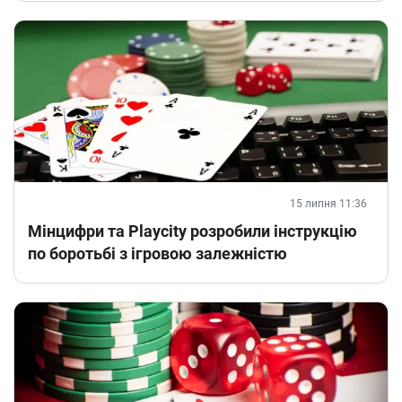
15 липня 11:36
Мінцифри та Playcity розробили інструкцію
по боротьбі з ігровою залежністю