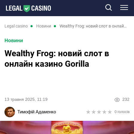
Казино
legal casino
новини
Wealthy Frog: новий слот в онлайн казино Gorilla
Новини
Слоти
Wealthy Frog: новий слот в
Нові казино
онлайн казино Gorilla
Відгуки
Промокоди
13 травня 2025, 11:19
232
Новини
★
★
★
★
★
★
★
★
★
★
Тимофій Адаменко
0 голосів
RU
UK