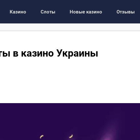
Казино
Слоты
Новые казино
Отзывы
ты в казино Украины