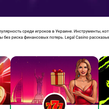
улярность среди игроков в Украине. Инструменты, ко
 без риска финансовых потерь. Legal Casino рассказы