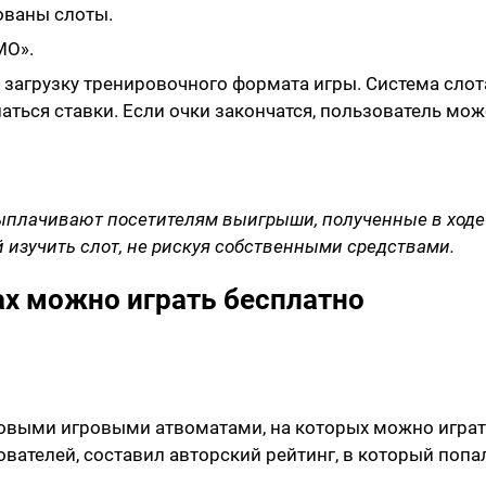
ованы слоты.
МО».
т загрузку тренировочного формата игры. Система слот
латься ставки. Если очки закончатся, пользователь мо
плачивают посетителям выигрыши, полученные в ходе 
изучить слот, не рискуя собственными средствами.
ах можно играть бесплатно
овыми игровыми атвоматами, на которых можно играть 
вателей, составил авторский рейтинг, в который попа