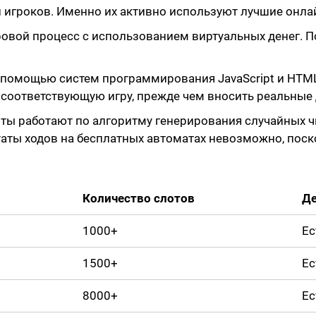
 игроков. Именно их активно используют лучшие онлай
гровой процесс с использованием виртуальных денег. 
помощью систем программирования JavaScript и HTML5
соответствующую игру, прежде чем вносить реальные 
оты работают по алгоритму генерирования случайных ч
ьтаты ходов на бесплатных автоматах невозможно, по
Количество слотов
Д
1000+
Ес
1500+
Ес
8000+
Ес