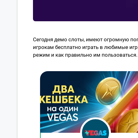
Сегодня демо слоты, имеют огромную поп
игрокам бесплатно играть в любимые игры
режим и как правильно им пользоваться.