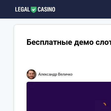
Бесплатные демо сло
Александр Величко