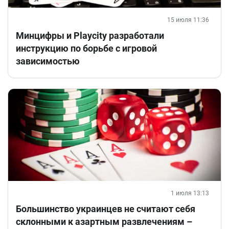
15 июля 11:36
Минцифры и Playcity разработали
инструкцию по борьбе с игровой
зависимостью
1 июля 13:13
Большинство украинцев не считают себя
склонными к азартным развлечениям –