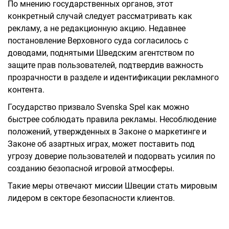
По мнению государственных органов, этот
конкретный случай следует рассматривать как
рекламу, а не редакционную акцию. Недавнее
постановление Верховного суда согласилось с
доводами, поднятыми Шведским агентством по
защите прав пользователей, подтвердив важность
прозрачности в разделе и идентификации рекламного
контента.
Государство призвало Svenska Spel как можно
быстрее соблюдать правила рекламы. Несоблюдение
положений, утвержденных в Законе о маркетинге и
Законе об азартных играх, может поставить под
угрозу доверие пользователей и подорвать усилия по
созданию безопасной игровой атмосферы.
Такие меры отвечают миссии Швеции стать мировым
лидером в секторе безопасности клиентов.