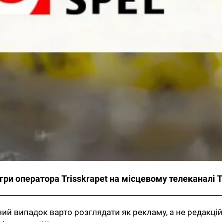
ри оператора Trisskrapet на місцевому телеканалі 
ний випадок варто розглядати як рекламу, а не редакц