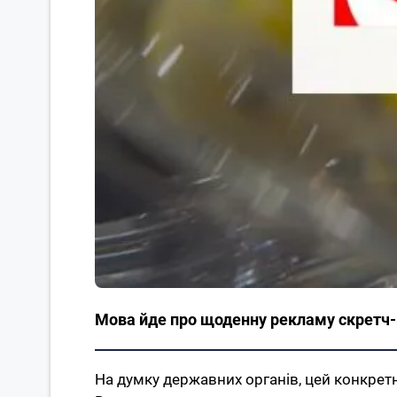
Мова йде про щоденну рекламу скретч-г
На думку державних органів, цей конкрет