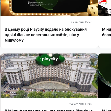
22 липня 15:26
В цьому році Playcity подало на блокування
Мінц
вдвічі більше нелегальних сайтів, ніж у
боро
минулому
24 червня 11:40