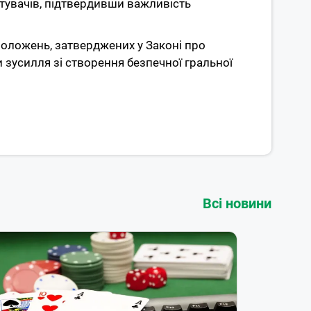
тувачів, підтвердивши важливість
оложень, затверджених у Законі про
и зусилля зі створення безпечної гральної
Всі новини