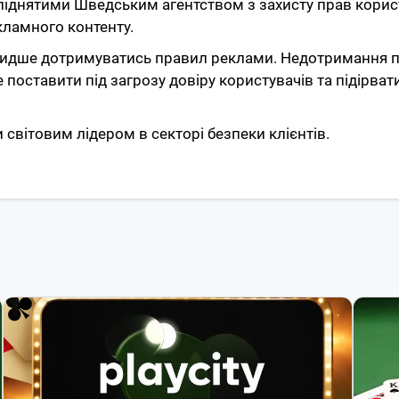
піднятими Шведським агентством з захисту прав корис
екламного контенту.
идше дотримуватись правил реклами. Недотримання п
е поставити під загрозу довіру користувачів та підірват
и світовим лідером в секторі безпеки клієнтів.