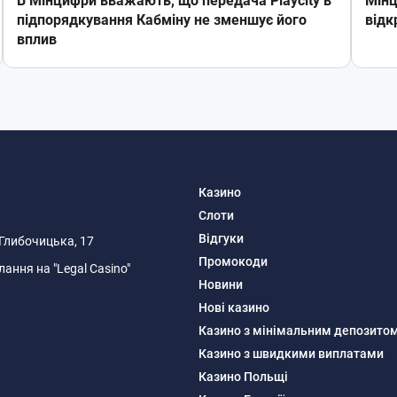
В Мінцифри вважають, що передача Playcity в
Мінц
підпорядкування Кабміну не зменшує його
відк
вплив
Казино
Слоти
Відгуки
я Глибочицька, 17
Промокоди
ання на "Legal Casino"
Новини
Нові казино
Казино з мінімальним депозито
Казино з швидкими виплатами
Казино Польщі