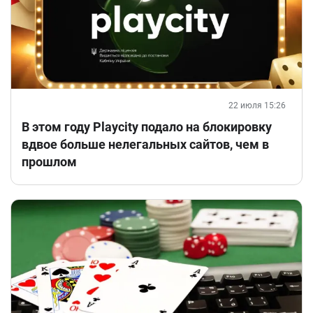
22 июля 15:26
В этом году Playcity подало на блокировку
вдвое больше нелегальных сайтов, чем в
прошлом