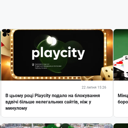
22 липня 15:26
В цьому році Playcity подало на блокування
Мінц
вдвічі більше нелегальних сайтів, ніж у
боро
минулому