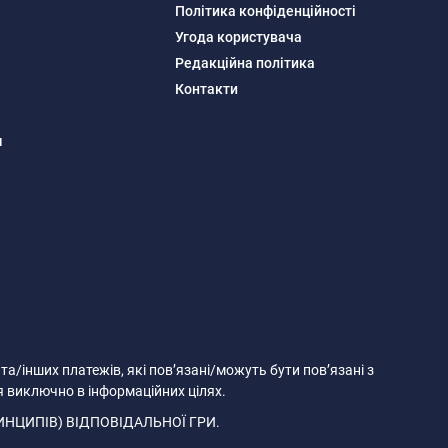
Політика конфіденційності
Угода користувача
Редакційна політика
Контакти
м
 та/інших платежів, які пов’язані/можуть бути пов’язані з
я виключно в інформаційних цілях.
ИНЦИПІВ) ВІДПОВІДАЛЬНОЇ ГРИ.