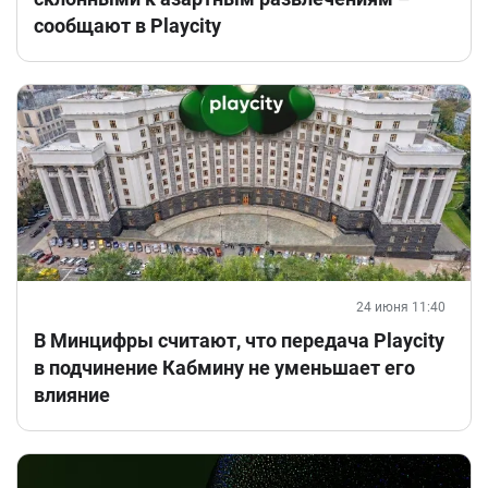
сообщают в Playcity
24 июня 11:40
В Минцифры считают, что передача Playcity
в подчинение Кабмину не уменьшает его
влияние