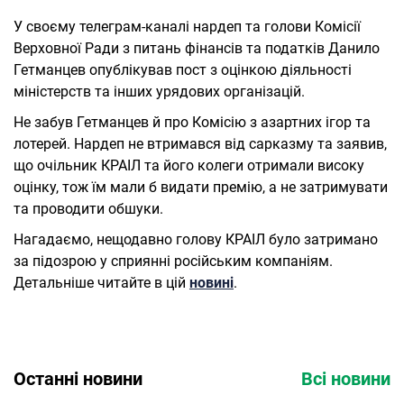
У своєму телеграм-каналі нардеп та голови Комісії
Верховної Ради з питань фінансів та податків Данило
Гетманцев опублікував пост з оцінкою діяльності
міністерств та інших урядових організацій.
Не забув Гетманцев й про Комісію з азартних ігор та
лотерей. Нардеп не втримався від сарказму та заявив,
що очільник КРАІЛ та його колеги отримали високу
оцінку, тож їм мали б видати премію, а не затримувати
та проводити обшуки.
Нагадаємо, нещодавно голову КРАІЛ було затримано
за підозрою у сприянні російським компаніям.
Детальніше читайте в цій
новині
.
Останні новини
Всі новини