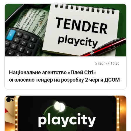
5 серпня 16:30
Національне агентство «Плей Сіті»
оголосило тендер на розробку 2 черги ДСОМ