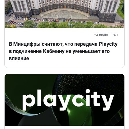
24 июня 11:40
В Минцифры считают, что передача Playcity
в подчинение Кабмину не уменьшает его
влияние