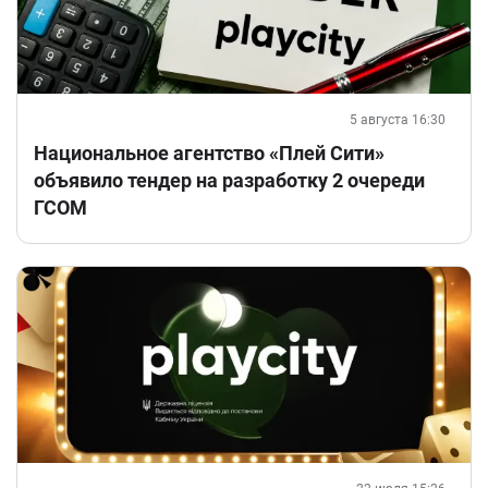
5 августа 16:30
Национальное агентство «Плей Сити»
объявило тендер на разработку 2 очереди
ГСОМ