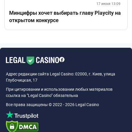
17 июня 13:09
Минцифры хочет выбирать главу Playcity на
открытом конкурсе
Адрес редакции сайта Legal Casino: 02000, г. Киев, улица
Глубочицкая, 17
При цитировании и использовании любых материалов
ссылка на "Legal Casino" обязательна
Все права защищены © 2022 - 2026 Legal Casino