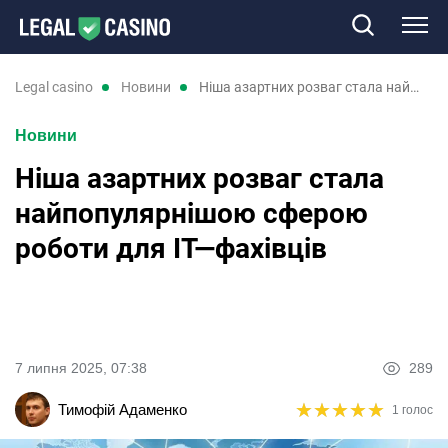
Казино
legal casino
новини
Ніша азартних розваг стала найпопулярнішою сферою роботи для IT—фахівців
Новини
Слоти
Ніша азартних розваг стала
Нові казино
найпопулярнішою сферою
роботи для IT—фахівців
Відгуки
Промокоди
7 липня 2025, 07:38
289
Новини
★
★
★
★
★
★
★
★
★
★
Тимофій Адаменко
1 голос
RU
UK