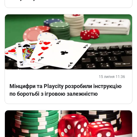
15 липня 11:36
Мінцифри та Playcity розробили інструкцію
по боротьбі з ігровою залежністю