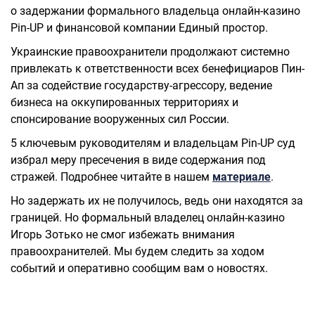
о задержании формального владельца онлайн-казино
Pin-UP и финансовой компании Единый простор.
Украинские правоохранители продолжают системно
привлекать к ответственности всех бенефициаров Пин-
Ап за содействие государству-агрессору, ведение
бизнеса на оккупированных территориях и
спонсирование вооруженных сил России.
5 ключевым руководителям и владельцам Pin-UP суд
избрал меру пресечения в виде содержания под
стражей. Подробнее читайте в нашем
материале
.
Но задержать их не получилось, ведь они находятся за
границей. Но формальный владелец онлайн-казино
Игорь Зотько не смог избежать внимания
правоохранителей. Мы будем следить за ходом
событий и оперативно сообщим вам о новостях.