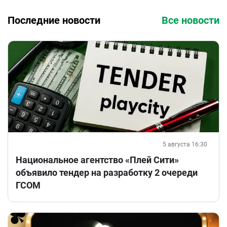
Последние новости
Все новости
5 августа 16:30
Национальное агентство «Плей Сити»
объявило тендер на разработку 2 очереди
ГСОМ