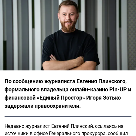
По сообщению журналиста Евгения Плинского,
формального владельца онлайн-казино Pin-UP и
финансовой «Единый Простор» Игоря Зотько
задержали правоохранители.
Недавно журналист Евгений Плинский, ссылаясь на
источники в офисе Генерального прокурора, сообщил