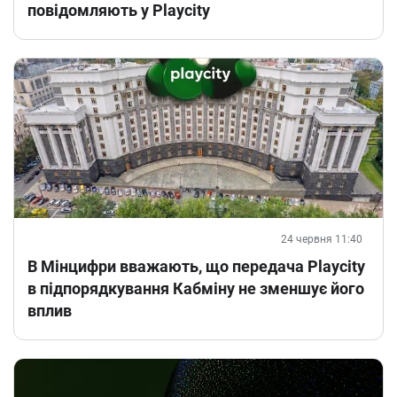
повідомляють у Playcity
24 червня 11:40
В Мінцифри вважають, що передача Playcity
в підпорядкування Кабміну не зменшує його
вплив