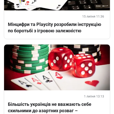
15 липня 11:36
Мінцифри та Playcity розробили інструкцію
по боротьбі з ігровою залежністю
1 липня 13:13
Більшість українців не вважають себе
схильними до азартних розваг –