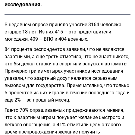
исследования.
В недавнем опросе приняло участие 3164 человека
старше 18 лет. Из них 415 – это представители
молодежи, 409 – ВПО и 404 военных.
84 процента респондентов заявили, что не являются
азартными, а еще треть отметила, что не знает никого,
кто бы делал ставки на спорт или запускал автоматы.
Примерно три из четырех участников исследования
указали, что азартный досуг является серьезным
вызовом для государства. Примечательно, что только
5 процентов из них играли в течение последнего года и
еще 2% – за прошлый месяц.
Где-то 70% опрашиваемых придерживаются мнения,
что к азартным играм понукает желание быстрого и
легкого обогащения, а 41% отметили целью такого
времяпрепровождения желание получить