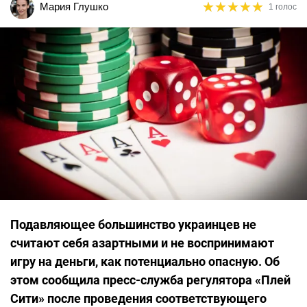
★
★
★
★
★
★
★
★
★
★
Мария Глушко
1 голос
Подавляющее большинство украинцев не
считают себя азартными и не воспринимают
игру на деньги, как потенциально опасную. Об
этом сообщила пресс-служба регулятора «Плей
Сити» после проведения соответствующего