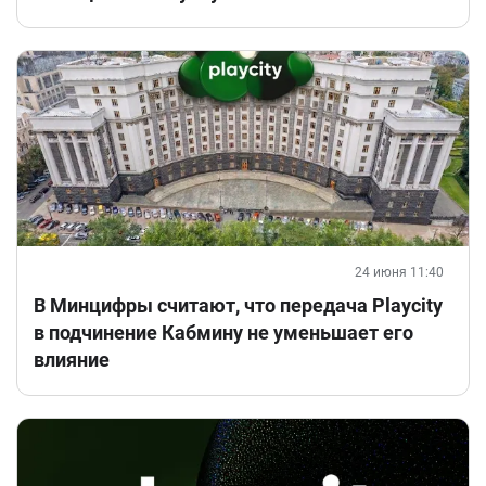
24 июня 11:40
В Минцифры считают, что передача Playcity
в подчинение Кабмину не уменьшает его
влияние