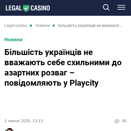
Казино
legal casino
новини
Більшість українців не вважають себе схильними до азартних розваг – повідомляють у Playcity
Новини
Слоти
Більшість українців не
Нові казино
вважають себе схильними до
азартних розваг –
Відгуки
повідомляють у Playcity
Промокоди
Новини
1 липня 2026, 13:13
45
RU
UK