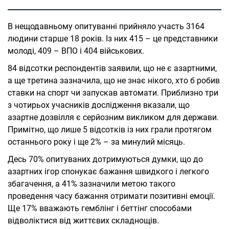
В нещодавньому опитуванні прийняло участь 3164
людини старше 18 років. Із них 415 – це представники
молоді, 409 – ВПО і 404 військових.
84 відсотки респондентів заявили, що не є азартними,
а ще третина зазначила, що не знає нікого, хто б робив
ставки на спорт чи запускав автомати. Приблизно три
з чотирьох учасників дослідження вказали, що
азартне дозвілля є серйозним викликом для держави.
Примітно, що лише 5 відсотків із них грали протягом
останнього року і ще 2% – за минулий місяць.
Десь 70% опитуваних дотримуються думки, що до
азартних ігор спонукає бажання швидкого і легкого
збагачення, а 41% зазначили метою такого
проведення часу бажання отримати позитивні емоції.
Ще 17% вважають гемблінг і беттінг способами
відволіктися від життєвих складнощів.