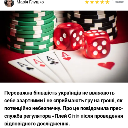
★
★
★
★
★
★
★
★
★
★
Марія Глушко
1 голос
Переважна більшість українців не вважають
себе азартними і не сприймають гру на гроші, як
потенційно небезпечну. Про це повідомила прес-
служба регулятора «Плей Сіті» після проведення
відповідного дослідження.