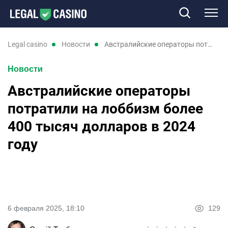
Казино
legal casino
новости
Австралийские операторы потратили на лоббизм более 400 тысяч долларов в 2024 году
Новости
Слоты
Австралийские операторы
Новые казино
потратили на лоббизм более
400 тысяч долларов в 2024
Отзывы
году
Промокоды
Новости
6 февраля 2025, 18:10
129
UK
RU