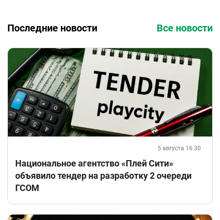
Последние новости
Все новости
5 августа 16:30
Национальное агентство «Плей Сити»
объявило тендер на разработку 2 очереди
ГСОМ