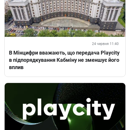
24 червня 11:40
В Мінцифри вважають, що передача Playcity
в підпорядкування Кабміну не зменшує його
вплив