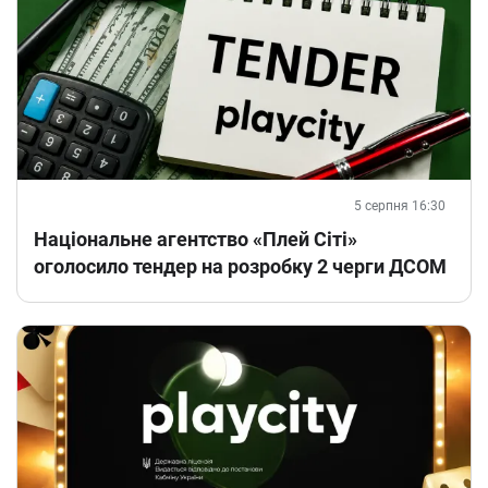
5 серпня 16:30
Національне агентство «Плей Сіті»
оголосило тендер на розробку 2 черги ДСОМ