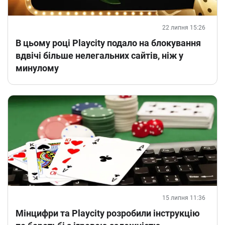
22 липня 15:26
В цьому році Playcity подало на блокування
вдвічі більше нелегальних сайтів, ніж у
минулому
15 липня 11:36
Мінцифри та Playcity розробили інструкцію