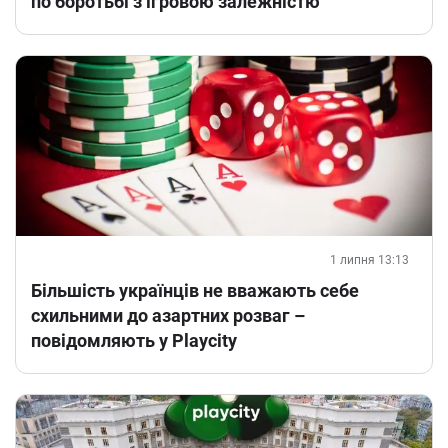
по боротьбі з ігровою залежністю
1 липня 13:13
Більшість українців не вважають себе
схильними до азартних розваг –
повідомляють у Playcity