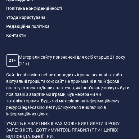
Політика конфіденційності
Угода користувача
Редакційна політика
Контакти
Матеріали сайту призначені для осіб старше 21 року
21+
(21+)
Сайт legal-casino.net не проводить ігри на реальні та/або
віртуальні гроші, також сайт не приймає ні в якій формі
оплату ставок та/інших платежів, які пов’язані/можуть бути
пов’язані з азартними іграми, букмекерами чи
тоталізаторами. Будь-які матеріали на інформаційному
ресурсі legal-casino.net публікуються виключно в
інформаційних цілях.
УЧАСТЬ В АЗАРТНИХ ІГРАХ МОЖЕ ВИКЛИКАТИ ІГРОВУ
ЗАЛЕЖНІСТЬ. ДОТРИМУЙТЕСЬ ПРАВИЛ (ПРИНЦИПІВ)
ВІДПОВІДАЛЬНОЇ ГРИ.