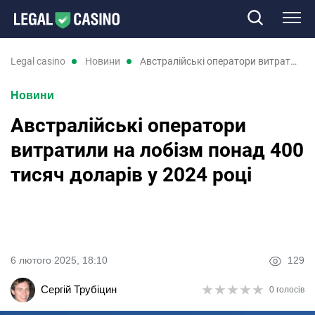
Казино
legal casino
новини
Австралійські оператори витратили на лобізм понад 400 тисяч доларів у 2024 році
Новини
Слоти
Австралійські оператори
Нові казино
витратили на лобізм понад 400
тисяч доларів у 2024 році
Відгуки
Промокоди
Новини
6 лютого 2025, 18:10
129
★
★
★
★
★
★
★
★
★
★
Сергій Трубіцин
0 голосів
RU
UK