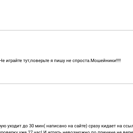
 играйте тут,поверьте я пишу не спроста.Мошейники!!!!
 уходит до 30 мин( написано на сайте) сразу кидает на ссыл
 проверку уже 27 час! И играть невозможно по причине не ве