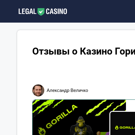
Отзывы о Казино Гори
Александр Величко