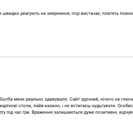
ри швидко реагують на звернення, ігор вистачає, платять повн
Gorilla мене реально здивувало. Сайт зручний, нічого не глюч
, карткові столи, лайв-казино, і не встигаєш нудьгувати. Особ
орту під час гри. Враження залишаються дуже позитивні, відчу