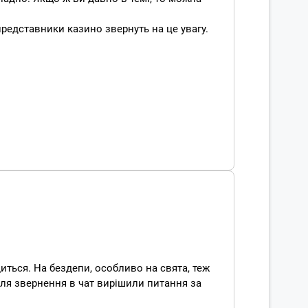
представники казино звернуть на це увагу.
диться. На бездепи, особливо на свята, теж
ісля звернення в чат вирішили питання за