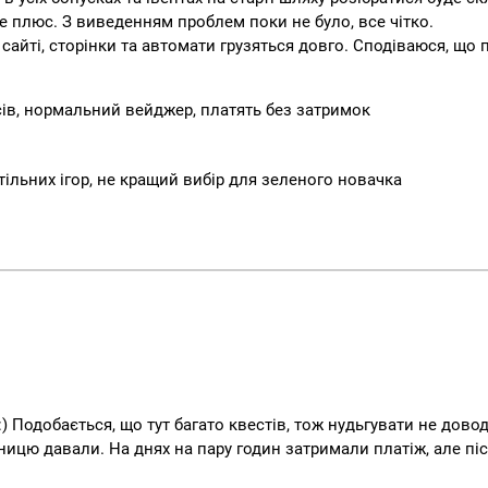
е плюс. З виведенням проблем поки не було, все чітко.
айті, сторінки та автомати грузяться довго. Сподіваюся, що 
усів, нормальний вейджер, платять без затримок
тільних ігор, не кращий вибір для зеленого новачка
:) Подобається, що тут багато квестів, тож нудьгувати не дово
тницю давали. На днях на пару годин затримали платіж, але п