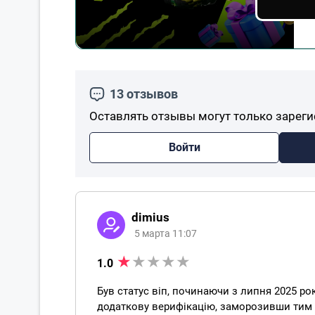
13 отзывов
Оставлять отзывы могут только зарег
Войти
dimius
5 марта 11:07
1.0
Був статус віп, починаючи з липня 2025 ро
додаткову верифікацію, заморозивши тим 