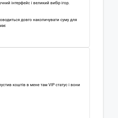
чний інтерфейс і великий вибір ігор.
і доводиться довго накопичувати суму для
має
пустив коштів в мене там VIP статус і вони