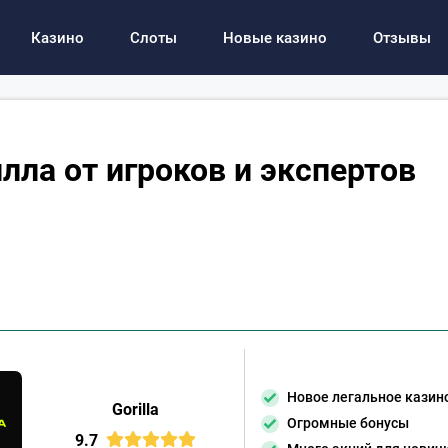
Казино
Слоты
Новые казино
Отзывы
лла от игроков и экспертов
Новое легальное казин
Gorilla
Огромные бонусы
9.7