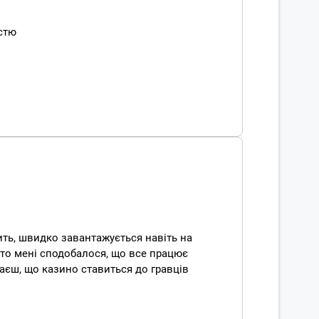
істю
ить, швидко завантажується навіть на
исто мені сподобалося, що все працює
ваєш, що казино ставиться до гравців