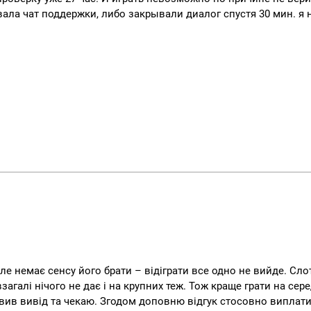
ала чат поддержки, либо закрывали диалог спустя 30 мин. я 
е немає сенсу його брати – відіграти все одно не вийде. Слот
загалі нічого не дає і на крупних теж. Тож краще грати на сер
овив вивід та чекаю. Згодом доповню відгук стосовно виплати