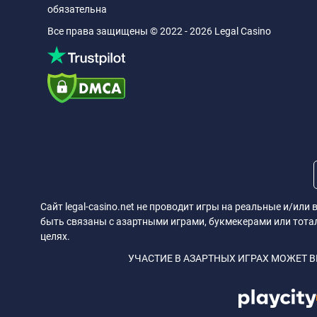
обязательна
Все права защищены © 2022 - 2026 Legal Casino
Сайт legal-casino.net не проводит игры на реальные и/ил
быть связаны с азартными играми, букмекерами или тота
целях.
УЧАСТИЕ В АЗАРТНЫХ ИГРАХ МОЖЕТ 