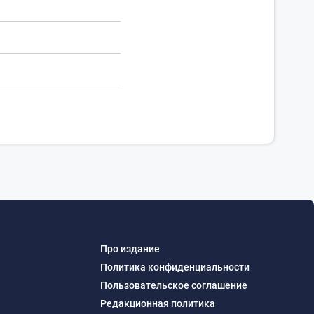
Про издание
Политика конфиденциальности
Пользовательское соглашение
Редакционная политика