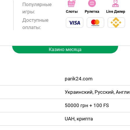
Популярные
игры:
Слоты
Рулетка
Live Дилер
Доступные
оплаты:
Казино месяца
parik24.com
Украинский, Русский, Англ
50000 грн + 100 FS
UAH, крипта