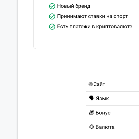
Новый бренд
Принимают ставки на спорт
Есть платежи в криптовалюте
🌐 Сайт
🗣️ Язык
🎁 Бонус
💱 Валюта