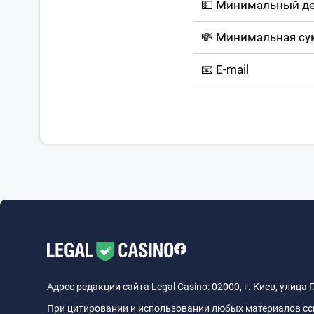
💵 Минимальный д
💸 Минимальная су
📧 E-mail
Адрес редакции сайта Legal Casino: 02000, г. Киев, улица 
При цитировании и использовании любых материалов ссыл