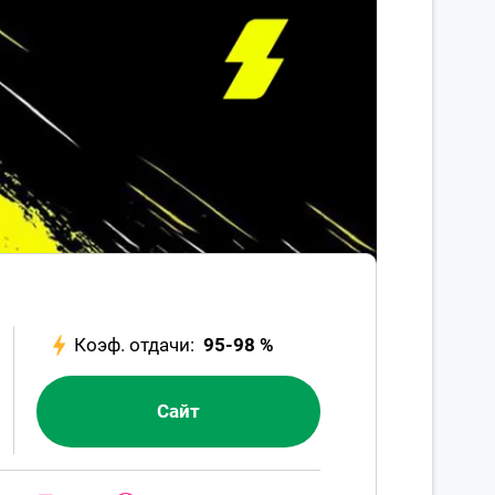
Коэф. отдачи:
95-98 %
Сайт