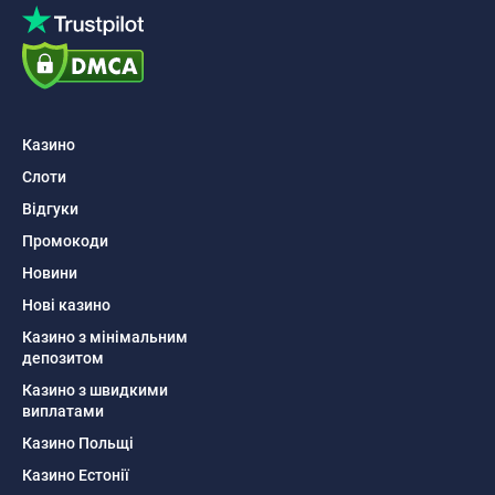
Казино
Слоти
Відгуки
Промокоди
Новини
Нові казино
Казино з мінімальним
депозитом
Казино з швидкими
виплатами
Казино Польщі
Казино Естонії