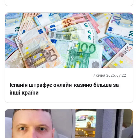
7 січня 2025, 07:22
Іспанія штрафує онлайн-казино більше за
інші країни