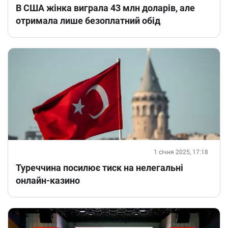
В США жінка виграла 43 млн доларів, але
отримала лише безоплатний обід
1 січня 2025, 17:18
Туреччина посилює тиск на нелегальні
онлайн-казино