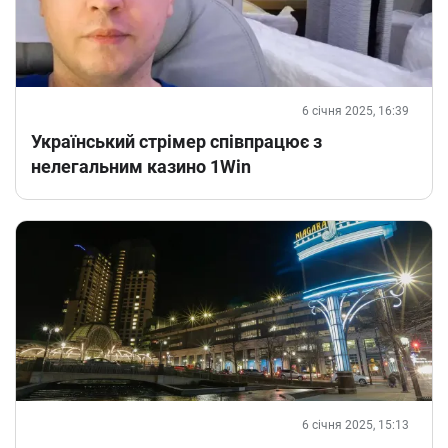
6 січня 2025, 16:39
Український стрімер співпрацює з
нелегальним казино 1Win
6 січня 2025, 15:13