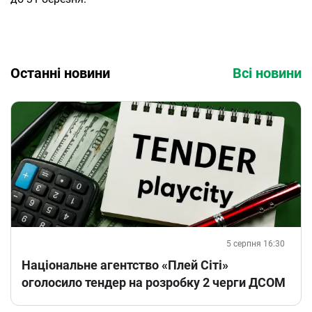
Останні новини
Всі новини
5 серпня 16:30
Національне агентство «Плей Сіті»
оголосило тендер на розробку 2 черги ДСОМ