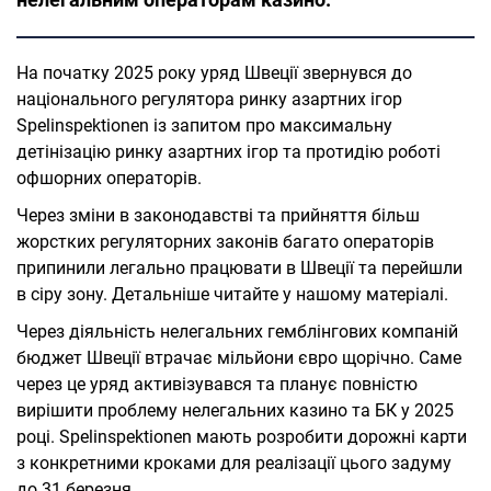
На початку 2025 року уряд Швеції звернувся до
національного регулятора ринку азартних ігор
Spelinspektionen із запитом про максимальну
детінізацію ринку азартних ігор та протидію роботі
офшорних операторів.
Через зміни в законодавстві та прийняття більш
жорстких регуляторних законів багато операторів
припинили легально працювати в Швеції та перейшли
в сіру зону. Детальніше читайте у нашому матеріалі.
Через діяльність нелегальних гемблінгових компаній
бюджет Швеції втрачає мільйони євро щорічно. Саме
через це уряд активізувався та планує повністю
вирішити проблему нелегальних казино та БК у 2025
році. Spelinspektionen мають розробити дорожні карти
з конкретними кроками для реалізації цього задуму
до 31 березня.