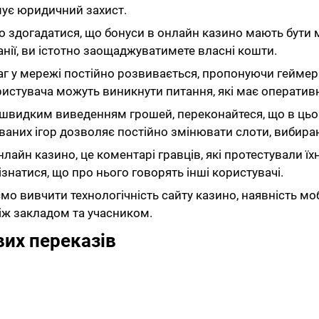
мує юридичний захист.
 здогадатися, що бонуси в онлайн казино мають бути
ії, ви істотно заощаджуватимете власні кошти.
аг у мережі постійно розвивається, пропонуючи гейме
ристувача можуть виникнути питання, які має оператив
 швидким виведенням грошей, переконайтеся, що в цьо
ваних ігор дозволяє постійно змінювати слоти, вибираю
лайн казино, це коментарі гравців, які протестували ї
знатися, що про нього говорять інші користувачі.
о вивчити технологічність сайту казино, наявність моб
іж закладом та учасником.
вих переказів