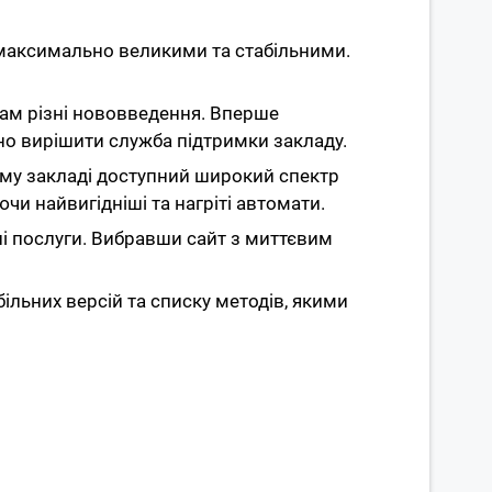
 максимально великими та стабільними.
рам різні нововведення. Вперше
но вирішити служба підтримки закладу.
му закладі доступний широкий спектр
чи найвигідніші та нагріті автомати.
хні послуги. Вибравши сайт з миттєвим
ільних версій та списку методів, якими