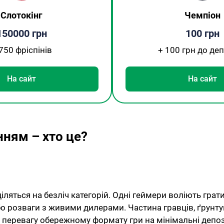
Слотокінг
Чемпіон
150000 грн
100 грн
750 фріспінів
+ 100 грн до де
На сайт
На сайт
ням – хто це?
діляться на безліч категорій. Одні геймери воліють грат
бо розваги з живими дилерами. Частина гравців, ґрунту
ть перевагу обережному формату гри на мінімальні депо