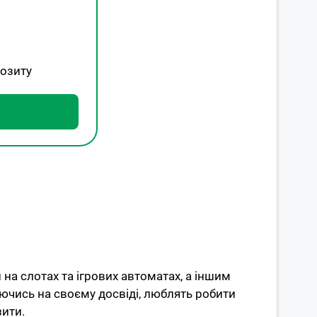
позиту
и на слотах та ігрових автоматах, а іншим
ючись на своєму досвіді, люблять робити
зити.