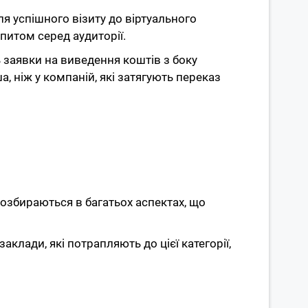
я успішного візиту до віртуального
итом серед аудиторії.
 заявки на виведення коштів з боку
, ніж у компаній, які затягують переказ
розбираються в багатьох аспектах, що
лади, які потрапляють до цієї категорії,