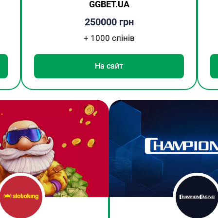
GGBET.UA
250000 грн
+ 1000 спінів
На сайт