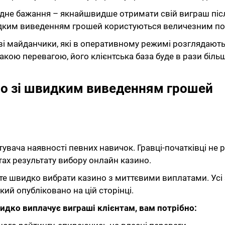
 одне бажання – якнайшвидше отримати свій виграш післ
идким виведенням грошей користуються величезним поп
ві майданчики, які в оперативному режимі розглядають
кою перевагою, його клієнтська база буде в рази більша
ино зі швидким виведенням грошей
увача наявності певних навичок. Гравці-початківці не 
ах результату вибору онлайн казино.
 швидко вибрати казино з миттєвими виплатами. Усі зак
кий опубліковано на цій сторінці.
видко виплачує виграші клієнтам, вам потрібно: