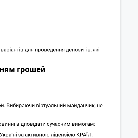
аріантів для проведення депозитів, які
нням грошей
й. Вибираючи віртуальний майданчик, не
повинні відповідати сучасним вимогам:
країні за активною ліцензією КРАЇЛ.