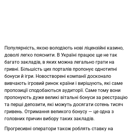
Популярність, якою володіють нові ліцензійні казино,
доволі легко пояснити. В Україні працює ще не так
багато закладів, в яких можна легально грати на
гривні. Більшість цих порталів пропонує однотипні
бонуси й ігри. Новостворені компанії досконало
вивчають ігровий ринок країни і вирішують, які саме
пропозиції сподобаються аудиторії. Саме тому вони
пропонують дуже великі вітальні бонуси за реєстрацію
та перші депозити, які можуть досягати сотень тисяч
гривень. Отримання великого бонусу — це одна з
головних причин вибору таких закладів.
Прогресивні оператори також роблять ставку на