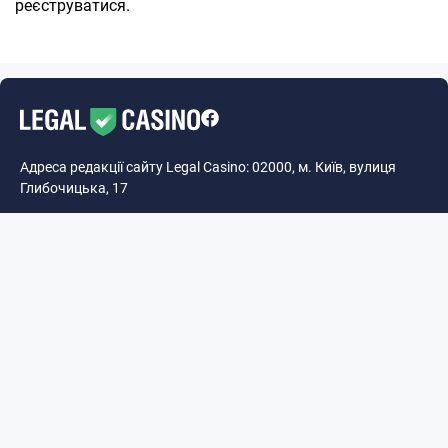
реєструватися.
Адреса редакції сайту Legal Casino: 02000, м. Київ, вулиця
Глибочицька, 17
При цитуванні та використанні будь-яких матеріалів
посилання на "Legal Casino" обов'язкове
Всі права захищені © 2022 - 2026 Legal Casino
Казино
Слоти