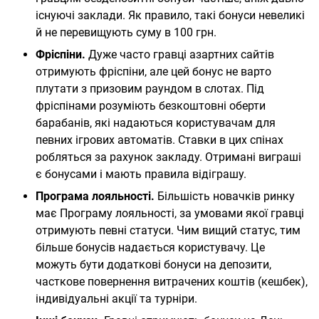
існуючі заклади. Як правило, такі бонуси невеликі
й не перевищують суму в 100 грн.
Фріспіни.
Дуже часто гравці азартних сайтів
отримують фріспіни, але цей бонус не варто
плутати з призовим раундом в слотах. Під
фріспінами розуміють безкоштовні оберти
барабанів, які надаються користувачам для
певних ігрових автоматів. Ставки в цих спінах
робляться за рахунок закладу. Отримані виграші
є бонусами і мають правила відіграшу.
Програма лояльності.
Більшість новачків ринку
має Програму лояльності, за умовами якої гравці
отримують певні статуси. Чим вищий статус, тим
більше бонусів надається користувачу. Це
можуть бути додаткові бонуси на депозити,
часткове повернення витрачених коштів (кешбек),
індивідуальні акції та турніри.