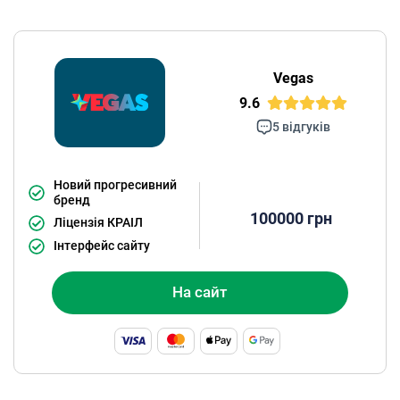
Vegas
9.6
5 відгуків
Новий прогресивний
бренд
100000 грн
Ліцензія КРАІЛ
Інтерфейс сайту
На сайт