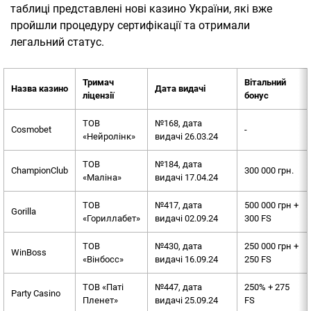
таблиці представлені нові казино України, які вже
пройшли процедуру сертифікації та отримали
легальний статус.
Тримач
Вітальний
Назва казино
Дата видачі
ліцензії
бонус
ТОВ
№168, дата
Cosmobet
-
«Нейролінк»
видачі 26.03.24
ТОВ
№184, дата
ChampionClub
300 000 грн.
«Маліна»
видачі 17.04.24
ТОВ
№417, дата
500 000 грн +
Gorilla
«Гориллабет»
видачі 02.09.24
300 FS
ТОВ
№430, дата
250 000 грн +
WinBoss
«Вінбосс»
видачі 16.09.24
250 FS
ТОВ «Паті
№447, дата
250% + 275
Party Casino
Пленет»
видачі 25.09.24
FS