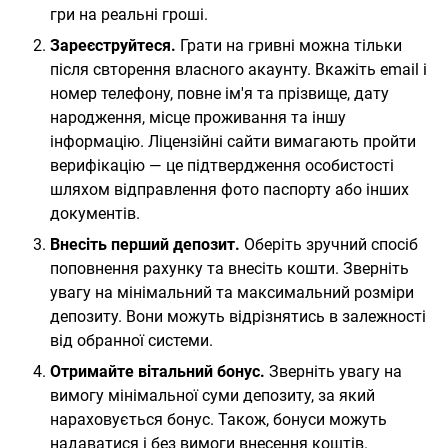
гри на реальні гроші.
Зареєструйтеся.
Грати на гривні можна тільки
після свторення власного акаунту. Вкажіть email і
номер телефону, повне ім'я та прізвище, дату
народження, місце проживання та іншу
інформацію. Ліцензійні сайти вимагають пройти
верифікацію — це підтвердження особистості
шляхом відправлення фото паспорту або інших
документів.
Внесіть перший депозит.
Оберіть зручний спосіб
поповнення рахунку та внесіть кошти. Зверніть
увагу на мінімальний та максимальний розміри
депозиту. Вони можуть відрізнятись в залежності
від обранної системи.
Отримайте вітальний бонус.
Зверніть увагу на
вимогу мінімальної суми депозиту, за який
нараховується бонус. Також, бонуси можуть
надаватися і без вимоги внесення коштів.