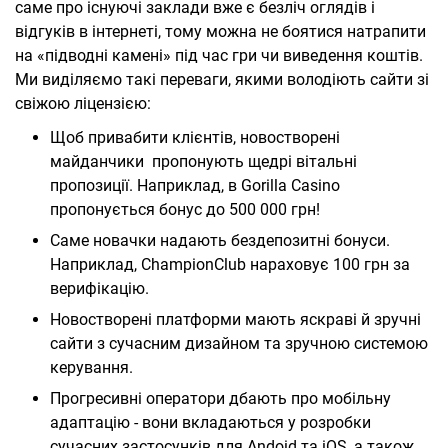
саме про існуючі заклади вже є безліч оглядів і
відгуків в інтернеті, тому можна не боятися натрапити
на «підводні камені» під час гри чи виведення коштів.
Ми виділяємо такі переваги, якими володіють сайти зі
свіжою ліцензією:
Щоб привабити клієнтів, новостворені
майданчики пропонують щедрі вітальні
пропозиції. Наприклад, в Gorilla Casino
пропонується бонус до 500 000 грн!
Саме новачки надають бездепозитні бонуси.
Наприклад, ChampionClub нараховує 100 грн за
верифікацію.
Новостворені платформи мають яскраві й зручні
сайти з сучасним дизайном та зручною системою
керування.
Прогресивні оператори дбають про мобільну
адаптацію - вони вкладаються у розробки
сучасних застосунків для Andoid та iOS, а також