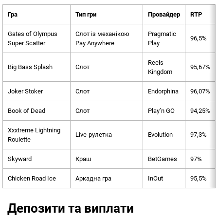
Гра
Тип гри
Провайдер
RTP
Gates of Olympus
Слот із механікою
Pragmatic
96,5%
Super Scatter
Pay Anywhere
Play
Reels
Big Bass Splash
Слот
95,67%
Kingdom
Joker Stoker
Слот
Endorphina
96,07%
Book of Dead
Слот
Play’n GO
94,25%
Xxxtreme Lightning
Live-рулетка
Evolution
97,3%
Roulette
Skyward
Краш
BetGames
97%
Chicken Road Ice
Аркадна гра
InOut
95,5%
Депозити та виплати