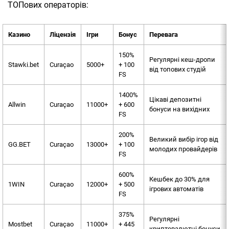
ТОПових операторів:
Казино
Ліцензія
Ігри
Бонус
Перевага
150%
Регулярні кеш-дропи
Stawki.bet
Curaçao
5000+
+ 100
від топових студій
FS
1400%
Цікаві депозитні
Allwin
Curaçao
11000+
+ 600
бонуси на вихідних
FS
200%
Великий вибір ігор від
GG.BET
Curaçao
13000+
+ 100
молодих провайдерів
FS
600%
Кешбек до 30% для
1WIN
Curaçao
12000+
+ 500
ігрових автоматів
FS
375%
Регулярні
Mostbet
Curaçao
11000+
+ 445
криптовалютні бонуси