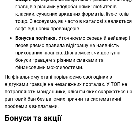
гравців з різними уподобаннями: любителів
класики, сучасних аркадних форматів, live-столів
тощо. З'ясовуємо, як часто в каталозі з'являється
софт від нових провайдерів.
Бонусна політика.
Уточнюємо середній вейджер і
перевіряємо правила відіграшу на наявність
прихованих нюансів. Дізнаємося, чи доступні
бонуси гравцям з різними смаками та
фінансовими можливостями.
На фінальному етапі порівнюємо свої оцінки з
відгуками гравців на незалежних порталах. У ТОП не
потрапляють майданчики, клієнти яких скаржаться на
раптовий бан без вагомих причин та систематичні
проблеми з виплатами.
Бонуси та акції