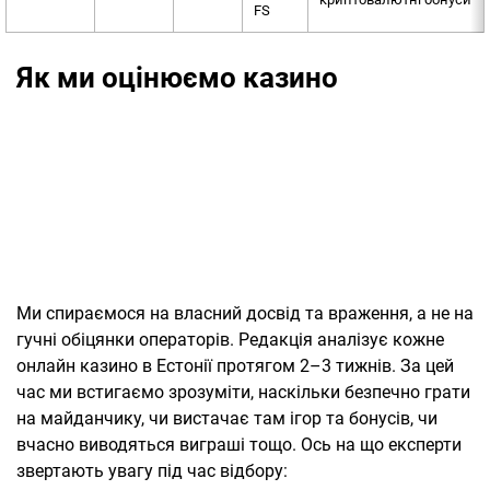
FS
Як ми оцінюємо казино
Ми спираємося на власний досвід та враження, а не на
гучні обіцянки операторів. Редакція аналізує кожне
онлайн казино в Естонії протягом 2–3 тижнів. За цей
час ми встигаємо зрозуміти, наскільки безпечно грати
на майданчику, чи вистачає там ігор та бонусів, чи
вчасно виводяться виграші тощо. Ось на що експерти
звертають увагу під час відбору: