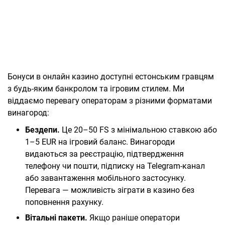
Бонуси в онлайн казино доступні естонським гравцям
з будь-яким банкролом та ігровим стилем. Ми
віддаємо перевагу операторам з різними форматами
винагород:
Бездепи.
Це 20–50 FS з мінімальною ставкою або
1–5 EUR на ігровий баланс. Винагороди
видаються за реєстрацію, підтвердження
телефону чи пошти, підписку на Telegram-канал
або завантаження мобільного застосунку.
Перевага — можливість зіграти в казино без
поповнення рахунку.
Вітальні пакети.
Якщо раніше оператори