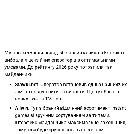
Ми протестували понад 60 онлайн казино в Естонії та
вибрали ліцензійних операторів з оптимальними
умовами. До рейтингу 2026 року потрапили такі
майданчики:
Stawki.bet
. Оператор встановив одні з найнижчих
лімітів на депозити та виплати. Ще тут багато
нових live- та TV-ігор.
Allwin
. Тут зібраний відмінний асортимент instant
games зі зручним сортуванням за типами.
Інтерфейс майданчика максимально лаконічний,
тому там буде зручно навіть новачкам.