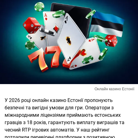
Онлайн казино Естонії
У 2026 році онлайн казино Естонії пропонують
безпечні та вигідні умови для гри. Оператори з
міжнародними ліцензіями приймають естонських
гравців з 18 років, гарантують виплату виграшів та
чесний RTP ігрових автоматів. У наш рейтинг
потрапили перевірені платформи з позитивною