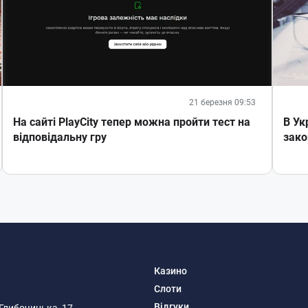
21 березня 09:53
На сайті PlayCity тепер можна пройти тест на
В Ук
відповідальну гру
зако
Казино
Слоти
Відгуки