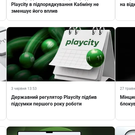
Playcity в підпорядкування Кабміну не
на від
зменшує його вплив
3 червня 13:53
27 травн
Державний регулятор Playcity підбив
Мінциф
підсумки першого року роботи
блокув