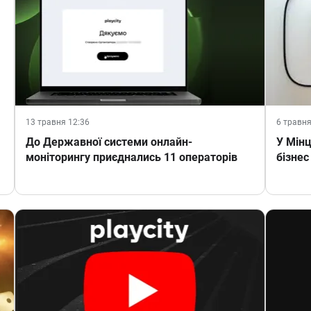
13 травня 12:36
6 травня
До Державної системи онлайн-
У Мін
моніторингу приєднались 11 операторів
бізнес