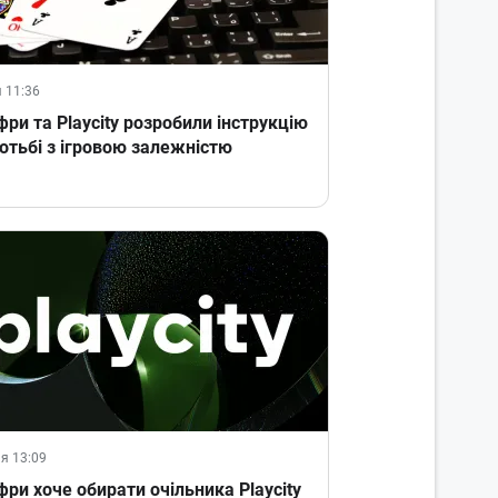
 11:36
ри та Playcity розробили інструкцію
отьбі з ігровою залежністю
я 13:09
ри хоче обирати очільника Playcity