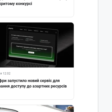
критому конкурсі
я 12:02
ри запустило новий сервіс для
ання доступу до азартних ресурсів