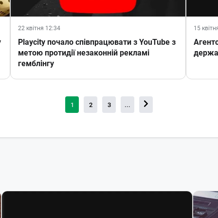
22 квітня 12:34
15 квітн
y
Playcity почало співпрацювати з YouTube з
Агентс
метою протидії незаконній рекламі
держа
гемблінгу
1
2
3
...