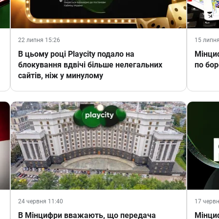
22 липня 15:26
15 липня
В цьому році Playcity подало на
Мінциф
блокування вдвічі більше нелегальних
по бор
сайтів, ніж у минулому
24 червня 11:40
17 червн
В Мінцифри вважають, що передача
Мінциф