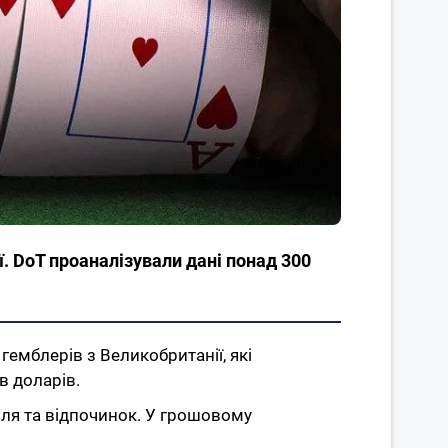
ї. DoT проаналізували дані понад 300
гемблерів з Великобританії, які
в доларів.
лля та відпочинок. У грошовому