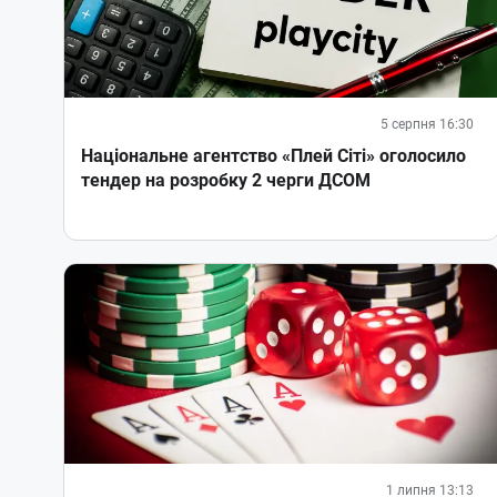
5 серпня 16:30
Національне агентство «Плей Сіті» оголосило
тендер на розробку 2 черги ДСОМ
1 липня 13:13