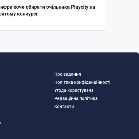
ифри хоче обирати очільника Playcity на
ритому конкурсі
Про видання
Політика конфіденційності
Угода користувача
Редакційна політика
Контакти
м