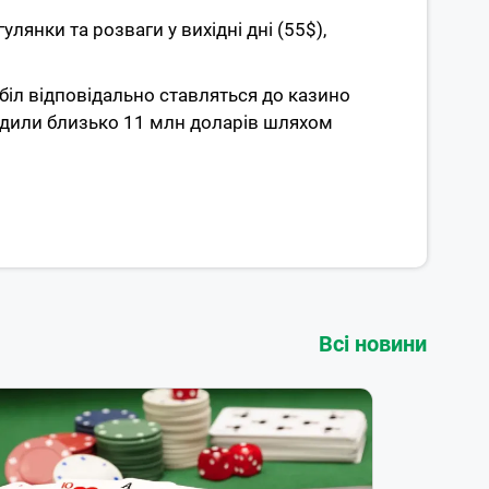
лянки та розваги у вихідні дні (55$),
 біл відповідально ставляться до казино
адили близько 11 млн доларів шляхом
Всі новини