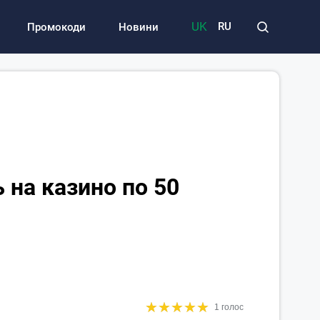
UK
RU
Промокоди
Новини
 на казино по 50
★
★
★
★
★
★
★
★
★
★
1 голос