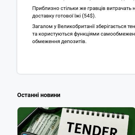
Приблизно стільки же гравців витрачать на
доставку готової їжі (54$).
Загалом у Великобританії зберігається тен
та користуються функціями самообмеженн
обмеження депозитів.
Останні новини