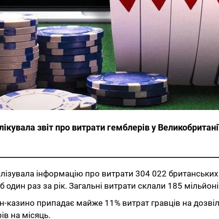
лікувала звіт про витрати гемблерів у Великобритані
алізувала інформацію про витрати 304 022 британських 
 один раз за рік. Загальні витрати склали 185 мільйоні
йн-казино припадає майже 11% витрат гравців на дозві
ів на місяць.