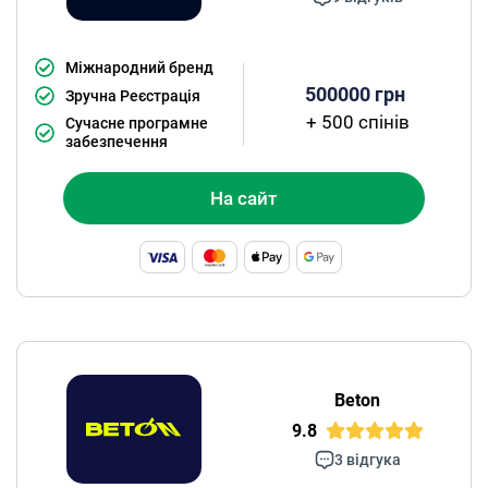
Міжнародний бренд
500000 грн
Зручна Реєстрація
+ 500 спінів
Сучасне програмне
забезпечення
На сайт
Beton
9.8
3 відгука