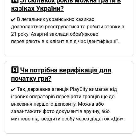
2️⃣
Зі скількох років можна грати в
казіках України?
✔️ В легальних українських казиках
дозволяється реєструватися та робити ставки з
21 року. Азартні заклади обов'язково
перевіряють вік клієнтів під час ідентифікації.
3️⃣
Чи потрібна верифікація для
початку гри?
✔️ Так, державна агенція PlayCity вимагає від
ігрових операторів перевіряти гравців ще до
внесення першого депозиту. Можна або
завантажити фото документів вручну, або
миттєво підтвердити особу через додаток «Дія».