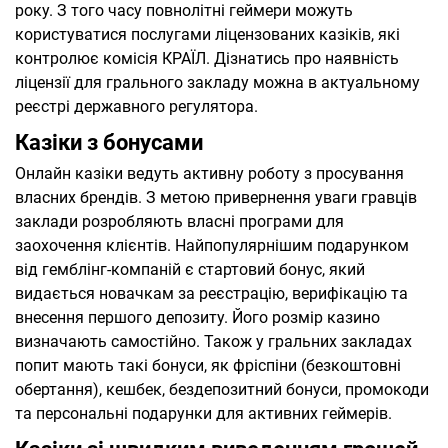
року. З того часу повнолітні геймери можуть
користуватися послугами ліцензованих казіків, які
контролює комісія КРАЇЛ. Дізнатись про наявність
ліцензії для грального закладу можна в актуальному
реєстрі державного регулятора.
Казіки з бонусами
Онлайн казіки ведуть активну роботу з просування
власних брендів. З метою привернення уваги гравців
заклади розробляють власні програми для
заохочення клієнтів. Найпопулярнішим подарунком
від гемблінг-компаній є стартовий бонус, який
видається новачкам за реєстрацію, верифікацію та
внесення першого депозиту. Його розмір казино
визначають самостійно. Також у гральних закладах
попит мають такі бонуси, як фріспіни (безкоштовні
обертання), кешбек, бездепозитний бонуси, промокоди
та персональні подарунки для активних геймерів.