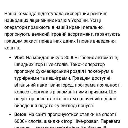
Наша команда підготувала експертний рейтинг
найкращих ліцензійних казіків України. Усі ці
оператори працюють в нашій країні легально,
пропонують великий ігровий асортимент, гарантують
гравцям захист приватних даних і повне виведення
коштів.
Vbet
. На майданчику є 3000+ ігрових автоматів,
швидких ігор і live-столів. Також оператор
пропонує букмекерський розділ і покер-рум з
турнірними та кеш-іграми. Гравцям доступні
вітальний пакет винагород, програма лояльності,
колесо фортуни з різноманітними призами. Ще
оператор повертає клієнтам сплачений під час
виведення податок у вигляді бонуса.
Beton
. На сайті пропонуються ставки на спорт і
6000+ слотів, швидких ігор і live-розваг. Перевага