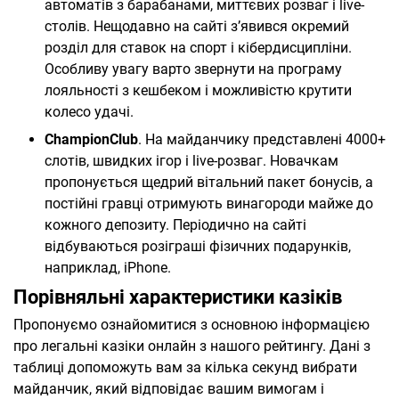
автоматів з барабанами, миттєвих розваг і live-
столів. Нещодавно на сайті з’явився окремий
розділ для ставок на спорт і кібердисципліни.
Особливу увагу варто звернути на програму
лояльності з кешбеком і можливістю крутити
колесо удачі.
ChampionClub
. На майданчику представлені 4000+
слотів, швидких ігор і live-розваг. Новачкам
пропонується щедрий вітальний пакет бонусів, а
постійні гравці отримують винагороди майже до
кожного депозиту. Періодично на сайті
відбуваються розіграші фізичних подарунків,
наприклад, iPhone.
Порівняльні характеристики казіків
Пропонуємо ознайомитися з основною інформацією
про легальні казіки онлайн з нашого рейтингу. Дані з
таблиці допоможуть вам за кілька секунд вибрати
майданчик, який відповідає вашим вимогам і