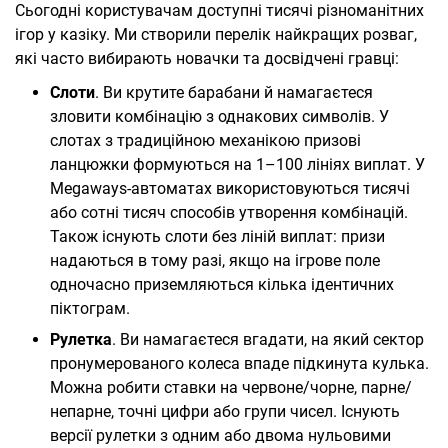
Сьогодні користувачам доступні тисячі різноманітних
ігор у казіку. Ми створили перелік найкращих розваг,
які часто вибирають новачки та досвідчені гравці:
Слоти
. Ви крутите барабани й намагаєтеся
зловити комбінацію з однакових символів. У
слотах з традиційною механікою призові
ланцюжки формуються на 1–100 лініях виплат. У
Megaways-автоматах використовуються тисячі
або сотні тисяч способів утворення комбінацій.
Також існують слоти без ліній виплат: призи
надаються в тому разі, якщо на ігрове поле
одночасно приземляються кілька ідентичних
піктограм.
Рулетка
. Ви намагаєтеся вгадати, на який сектор
пронумерованого колеса впаде підкинута кулька.
Можна робити ставки на червоне/чорне, парне/
непарне, точні цифри або групи чисел. Існують
версії рулетки з одним або двома нульовими