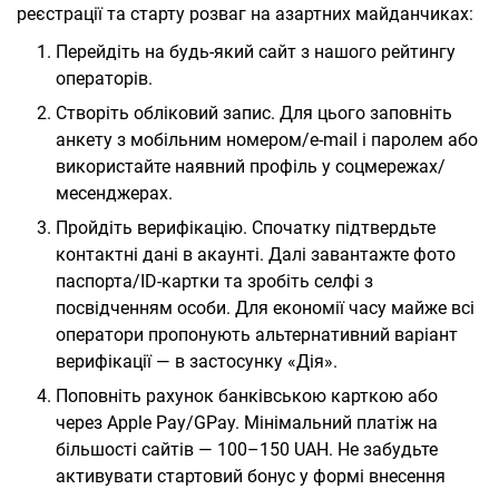
реєстрації та старту розваг на азартних майданчиках:
Перейдіть на будь-який сайт з нашого рейтингу
операторів.
Створіть обліковий запис. Для цього заповніть
анкету з мобільним номером/e-mail і паролем або
використайте наявний профіль у соцмережах/
месенджерах.
Пройдіть верифікацію. Спочатку підтвердьте
контактні дані в акаунті. Далі завантажте фото
паспорта/ID-картки та зробіть селфі з
посвідченням особи. Для економії часу майже всі
оператори пропонують альтернативний варіант
верифікації — в застосунку «Дія».
Поповніть рахунок банківською карткою або
через Apple Pay/GPay. Мінімальний платіж на
більшості сайтів — 100–150 UAH. Не забудьте
активувати стартовий бонус у формі внесення