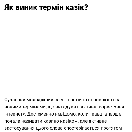
Як виник термін казік?
Сучасний молодіжний сленг постійно поповнюється
новими термінами, що вигадують активні користувачі
інтернету. Достеменно невідомо, коли гравці вперше
почали називати казино казіком, але активне
застосування цього слова спостерігається протягом