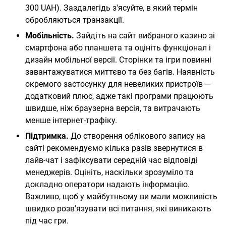
300 UAH). Заздалегідь з'ясуйте, в який термін
обробляються транзакції.
Мобільність.
Зайдіть на сайт вибраного казино зі
смартфона або планшета та оцініть функціонал і
дизайн мобільної версії. Сторінки та ігри повинні
завантажуватися миттєво та без багів. Наявність
окремого застосунку для невеликих пристроїв —
додатковий плюс, адже такі програми працюють
швидше, ніж браузерна версія, та витрачають
менше інтернет-трафіку.
Підтримка.
До створення облікового запису на
сайті рекомендуємо кілька разів звернутися в
лайв-чат і зафіксувати середній час відповіді
менеджерів. Оцініть, наскільки зрозуміло та
докладно оператори надають інформацію.
Важливо, щоб у майбутньому ви мали можливість
швидко розв'язувати всі питання, які виникають
під час гри.