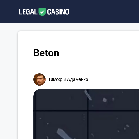
Beton
Тимофій Адаменко