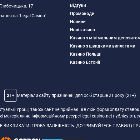
Відгуки
я Глибочицька, 17
Промокоди
ання на "Legal Casino"
Новини
Нові казино
Казино з мінімальним депозито
Казино з швидкими виплатами
Казино Польщі
Казино Естонії
21+
Матеріали сайту призначені для осіб старше 21 року (21+)
іртуальні гроші, також сайт не приймає ні в якій формі оплату ставок
і матеріали на інформаційному ресурсі legal-casino.net публікуютьс
Е ВИКЛИКАТИ ІГРОВУ ЗАЛЕЖНІСТЬ. ДОТРИМУЙТЕСЬ ПРАВИЛ (ПР