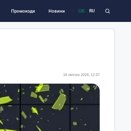
UK
RU
Промокоди
Новини
16 лютого 2026, 12:37