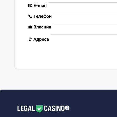
📧 E-mail
📞 Телефон
💼 Власник
🚩 Адреса