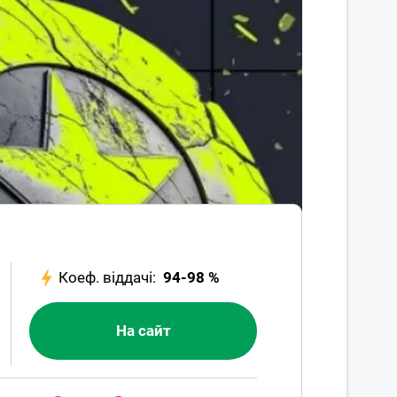
Коеф. віддачі:
94-98 %
На сайт