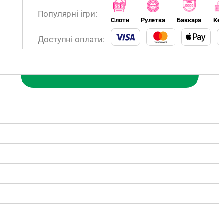
Популярні ігри:
Слоти
Рулетка
Баккара
К
Доступні оплати: