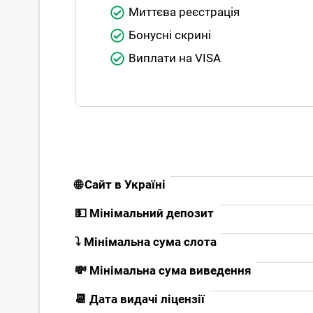
Миттєва реєстрація
Бонусні скрині
Виплати на VISA
🌐 Сайт в Україні
💵 Мінімальний депозит
⤵️ Мінімальна сума слота
💸 Мінімальна сума виведення
📆 Дата видачі ліцензії