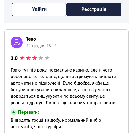
Увійти
Реєстрація
Rexo
11 грудня 18:16
3.0
Граю тут пів року, нормальне казино, але нічого
особливого. Головне, що не затримують виплати і
автомати не підкручені. Було б добре, якби ще
бонуси описували докладніше, а то інфу часто
доводиться вишукувати по всьому сайту, це
реально дратує. Явно є ще над чим попрацювати.
Переваги:
Виводять гроші за добу, нормальний вибір
автоматів, часті турніри