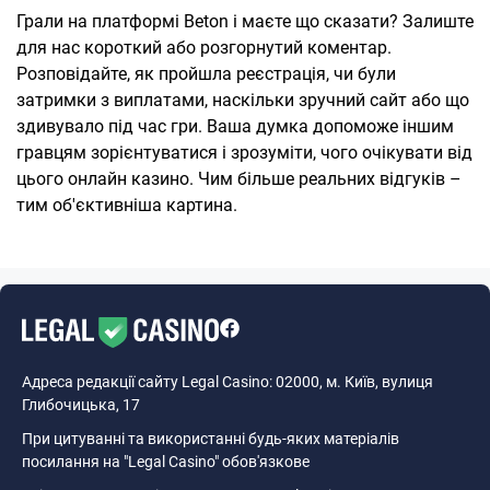
Грали на платформі Beton і маєте що сказати? Залиште
для нас короткий або розгорнутий коментар.
Розповідайте, як пройшла реєстрація, чи були
затримки з виплатами, наскільки зручний сайт або що
здивувало під час гри. Ваша думка допоможе іншим
гравцям зорієнтуватися і зрозуміти, чого очікувати від
цього онлайн казино. Чим більше реальних відгуків –
тим об'єктивніша картина.
Адреса редакції сайту Legal Casino: 02000, м. Київ, вулиця
Глибочицька, 17
При цитуванні та використанні будь-яких матеріалів
посилання на "Legal Casino" обов'язкове