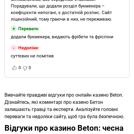
Порадували, що додали розділ букмекера –
коефіцієнти непогані, є достатній розпис. Сайт
ліцензійний, тому граючи в них, не переживаю.
Переваги:
додали букмекера, видають фрібети та фріспіни
Недоліки:
суттєвих не помітив
0
0
Вивчайте правдиві відгуки про онлайн казино Beton.
Дізнайтесь, які коментарі про казино Бетон
залишають гравці та експерти. Аналізуйте головні
переваги та недоліки сайту, щоб гра була безпечною.
Відгуки про казино Beton: чесна