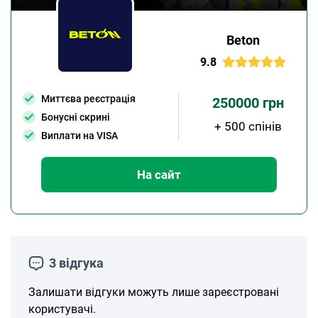
Beton
9.8
Миттєва реєстрація
250000 грн
Бонусні скрині
+ 500 спінів
Виплати на VISA
На сайт
3 відгука
Залишати відгуки можуть лише зареєстровані
користувачі.