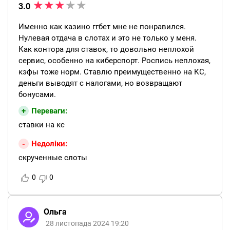
3.0
Именно как казино ггбет мне не понравился.
Нулевая отдача в слотах и это не только у меня.
Как контора для ставок, то довольно неплохой
сервис, особенно на киберспорт. Роспись неплохая,
кэфы тоже норм. Ставлю преимущественно на КС,
деньги выводят с налогами, но возвращают
бонусами.
Переваги:
ставки на кс
Недоліки:
скрученные слоты
0
0
Ольга
28 листопада 2024 19:20