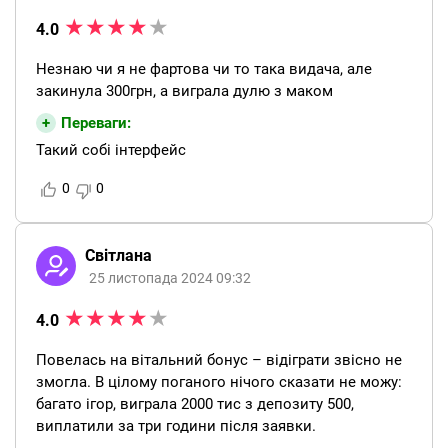
4.0
Незнаю чи я не фартова чи то така видача, але
закинула 300грн, а виграла дулю з маком
Переваги:
Такий собі інтерфейс
0
0
Світлана
25 листопада 2024 09:32
4.0
Повелась на вітальний бонус – відіграти звісно не
змогла. В цілому поганого нічого сказати не можу:
багато ігор, виграла 2000 тис з депозиту 500,
виплатили за три години після заявки.