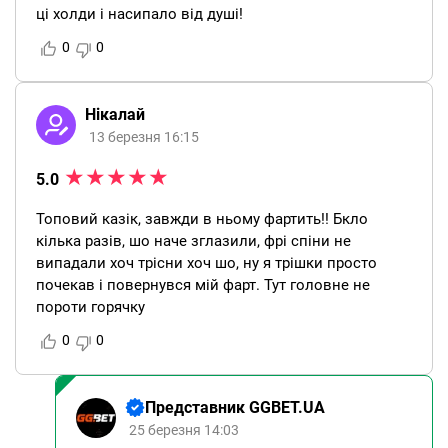
ці холди і насипало від душі!
0
0
Нікалай
13 березня 16:15
5.0
Топовий казік, завжди в ньому фартить!! Бкло
кілька разів, шо наче зглазили, фрі спіни не
випадали хоч трісни хоч шо, ну я трішки просто
почекав і повернувся мій фарт. Тут головне не
пороти горячку
0
0
Представник GGBET.UA
25 березня 14:03