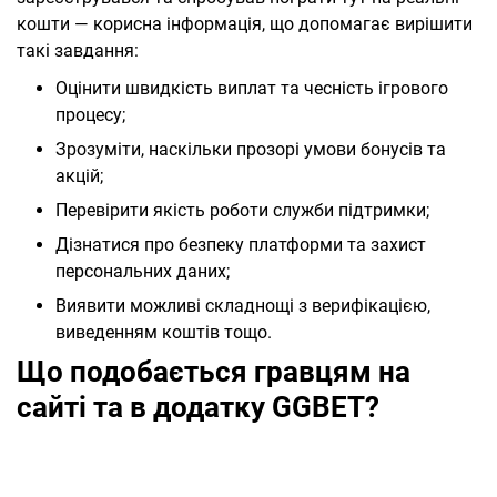
кошти — корисна інформація, що допомагає вирішити
такі завдання:
Оцінити швидкість виплат та чесність ігрового
процесу;
Зрозуміти, наскільки прозорі умови бонусів та
акцій;
Перевірити якість роботи служби підтримки;
Дізнатися про безпеку платформи та захист
персональних даних;
Виявити можливі складнощі з верифікацією,
виведенням коштів тощо.
Що подобається гравцям на
сайті та в додатку GGBET?