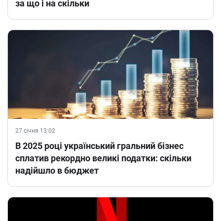
за що і на скільки
27 січня 13:02
В 2025 році український гральний бізнес
сплатив рекордно великі податки: скільки
надійшло в бюджет