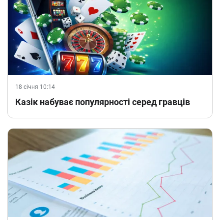
18 січня 10:14
Казік набуває популярності серед гравців