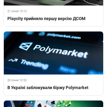
21 січня 13:12
Playcity прийняло першу версію ДСОМ
20 січня 12:52
В Україні заблокували біржу Polymarket