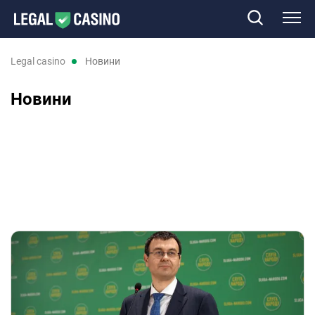
Казино
legal casino
Новини
Новини
Слоти
Нові казино
Відгуки
Промокоди
Новини
RU
UK