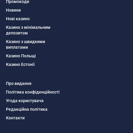
Промокоди
Новини
Нові казино
Казино з мінімальним
депозитом
Казино з швидкими
виплатами
Казино Польщі
Казино Естонії
Про видання
Політика конфіденційності
Угода користувача
Редакційна політика
Контакти