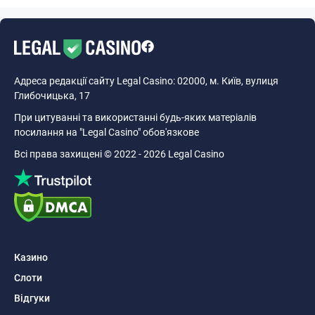
Адреса редакції сайту Legal Casino: 02000, м. Київ, вулиця
Глибочицька, 17
При цитуванні та використанні будь-яких матеріалів
посилання на "Legal Casino" обов'язкове
Всі права захищені © 2022 - 2026 Legal Casino
Казино
Слоти
Відгуки