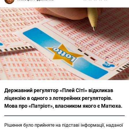
Державний регулятор «Плей Сіті» відкликав
ліцензію в одного з лотерейних регуляторів.
Мова про «Патріот», власником якого є Матюха.
Рішення було прийняте на підставі інформації, наданої