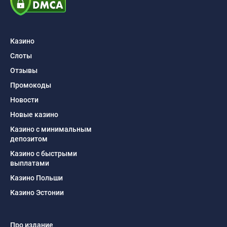
Казино
Слоты
Отзывы
Промокоды
Новости
Новые казино
Казино с минимальным
депозитом
Казино с быстрыми
выплатами
Казино Польши
Казино Эстонии
Про издание