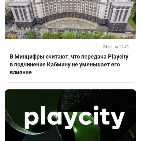
24 июня 11:40
В Минцифры считают, что передача Playcity
в подчинение Кабмину не уменьшает его
влияние