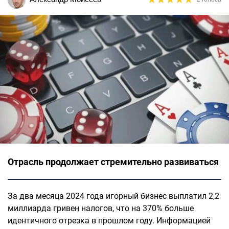
Отрасль продолжает стремительно развиваться
За два месяца 2024 года игорный бизнес выплатил 2,2
миллиарда гривен налогов, что на 370% больше
идентичного отрезка в прошлом году. Информацией