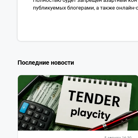
публикуемых блогерами, а также онлайн
Последние новости
5 августа 16:30