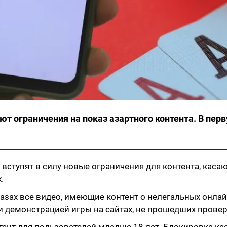
т ограничения на показ азартного контента. В перв
 вступят в силу новые ограничения для контента, каса
.
азах все видео, имеющие контент о нелегальных онлай
и демонстрацией игры на сайтах, не прошедших провер
ент для пользователей младше 18 лет. Блокировка ка