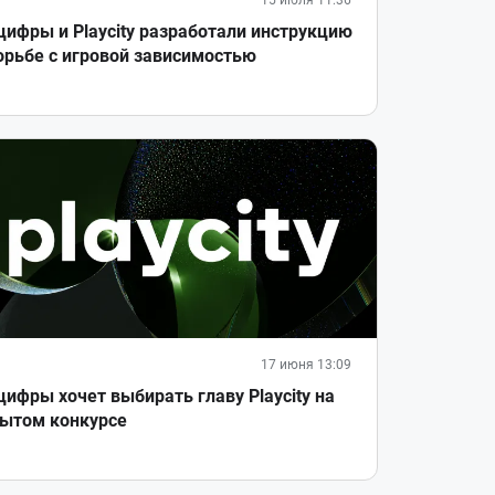
ифры и Playcity разработали инструкцию
орьбе с игровой зависимостью
17 июня 13:09
ифры хочет выбирать главу Playcity на
ытом конкурсе