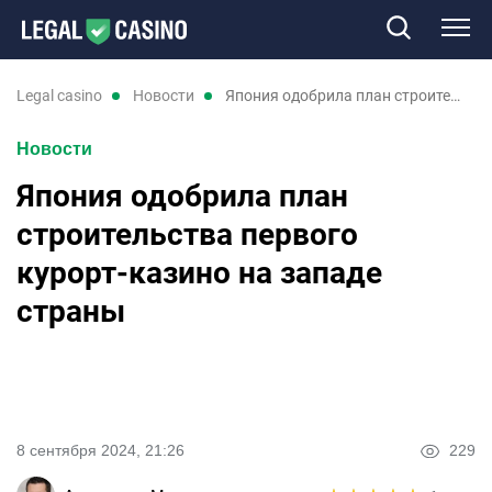
Казино
legal casino
новости
Япония одобрила план строительства первого курорт-казино на западе страны
Новости
Слоты
Япония одобрила план
Новые казино
строительства первого
курорт-казино на западе
Отзывы
страны
Промокоды
Новости
8 сентября 2024, 21:26
229
UK
RU