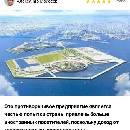
★
★
★
★
★
★
★
★
★
★
Александр Моисеев
1 голос
Это противоречивое предприятие является
частью попытки страны привлечь больше
иностранных посетителей, поскольку доход от
туризма упал за последние годы.