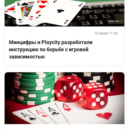
15 июля 11:36
Минцифры и Playcity разработали
инструкцию по борьбе с игровой
зависимостью