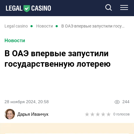
Казино
legal casino
новости
В ОАЭ впервые запустили государственную лотерею
Новости
Слоты
В ОАЭ впервые запустили
Новые казино
государственную лотерею
Отзывы
Промокоды
28 ноября 2024, 20:58
244
Новости
★
★
★
★
★
★
★
★
★
★
Дарья Иванчук
0 голосов
UK
RU