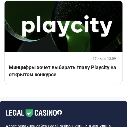
17 июня 13:09
Минцифры хочет выбирать главу Playcity на
открытом конкурсе
Адрес редакции сайта Legal Casino: 02000, г. Киев, улица