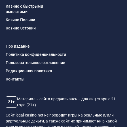
Казино с быстрыми
выплатами
Казино Польши
Казино Эстонии
Про издание
Политика конфиденциальности
Пользовательское соглашение
Редакционная политика
Контакты
Материалы сайта предназначены для лиц старше 21
21+
года (21+)
Сайт legal-casino.net не проводит игры на реальные и/или
виртуальные деньги, а также сайт не принимает ни в какой
форме оплату ставок и/иных платежей, которые связаны/