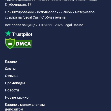
Глубочицкая, 17
При цитировании и использовании любых материалов
ссылка на "Legal Casino" обязательна
Все права защищены © 2022 - 2026 Legal Casino
Казино
Слоты
Отзывы
Промокоды
Новости
Новые казино
Казино с минимальным
депозитом