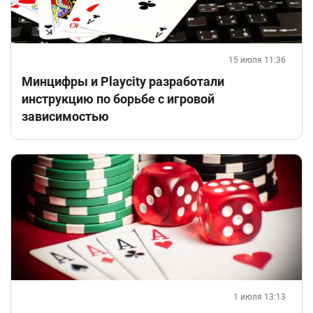
15 июля 11:36
Минцифры и Playcity разработали
инструкцию по борьбе с игровой
зависимостью
1 июля 13:13