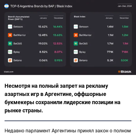
Несмотря на полный запрет на рекламу
азартных игр в Аргентине, оффшорные
букмекеры сохранили лидерские позиции на
рынке страны.
Недавно парламент Аргентины принял закон о полном