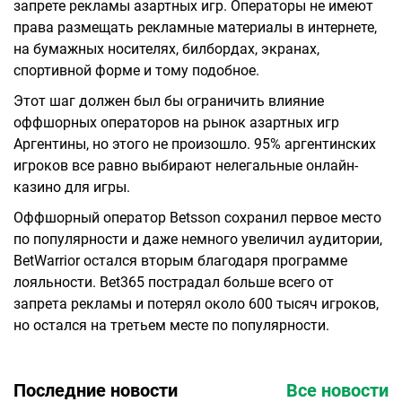
запрете рекламы азартных игр. Операторы не имеют
права размещать рекламные материалы в интернете,
на бумажных носителях, билбордах, экранах,
спортивной форме и тому подобное.
Этот шаг должен был бы ограничить влияние
оффшорных операторов на рынок азартных игр
Аргентины, но этого не произошло. 95% аргентинских
игроков все равно выбирают нелегальные онлайн-
казино для игры.
Оффшорный оператор Betsson сохранил первое место
по популярности и даже немного увеличил аудитории,
BetWarrior остался вторым благодаря программе
лояльности. Bet365 пострадал больше всего от
запрета рекламы и потерял около 600 тысяч игроков,
но остался на третьем месте по популярности.
Последние новости
Все новости