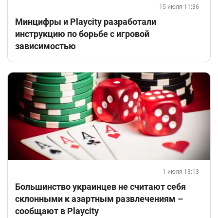
15 июля 11:36
Минцифры и Playcity разработали
инструкцию по борьбе с игровой
зависимостью
1 июля 13:13
Большинство украинцев не считают себя
склонными к азартным развлечениям –
сообщают в Playcity