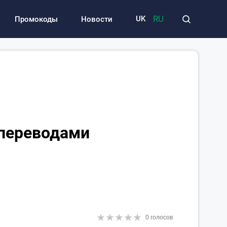
RU
UK
Промокоды
Новости
 переводами
★
★
★
★
★
★
★
★
★
★
0 голосов