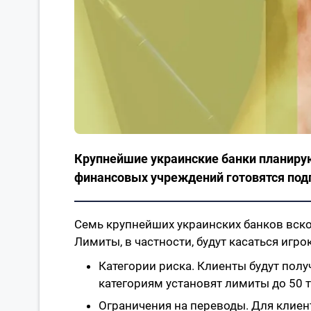
Крупнейшие украинские банки планиру
финансовых учреждений готовятся под
Семь крупнейших украинских банков вск
Лимиты, в частности, будут касаться игр
Категории риска. Клиенты будут пол
категориям установят лимиты до 50 т
Ограничения на переводы. Для клиен