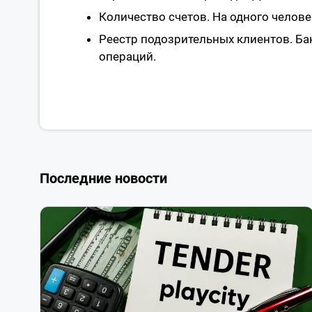
Количество счетов. На одного челове
Реестр подозрительных клиентов. Ба
операций.
Последние новости