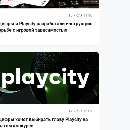
15 июля 11:36
ифры и Playcity разработали инструкцию
орьбе с игровой зависимостью
17 июня 13:09
ифры хочет выбирать главу Playcity на
ытом конкурсе