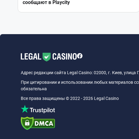
сообщают в Playcity
Адрес редакции сайта Legal Casino: 02000, г. Киев, улица 
При цитировании и использовании любых материалов ссыл
обязательна
Все права защищены © 2022 - 2026 Legal Casino