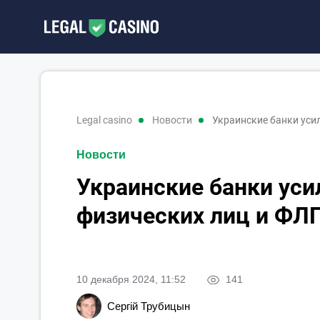
legal casino
новости
Украинские банки уси
Новости
Украинские банки уси
физических лиц и ФЛ
10 декабря 2024, 11:52
141
Сергій Трубицын