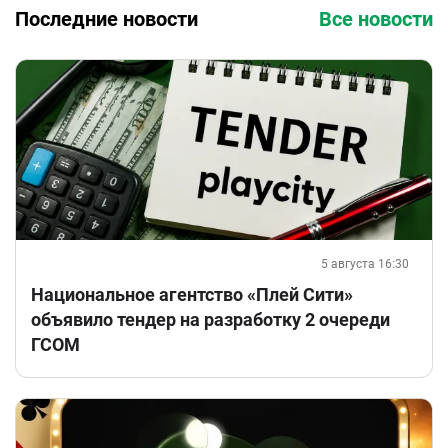
Последние новости
Все новости
5 августа 16:30
Национальное агентство «Плей Сити»
объявило тендер на разработку 2 очереди
ГСОМ