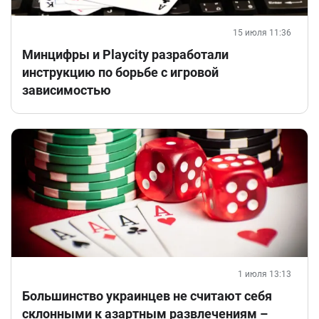
15 июля 11:36
Минцифры и Playcity разработали
инструкцию по борьбе с игровой
зависимостью
1 июля 13:13
Большинство украинцев не считают себя
склонными к азартным развлечениям –