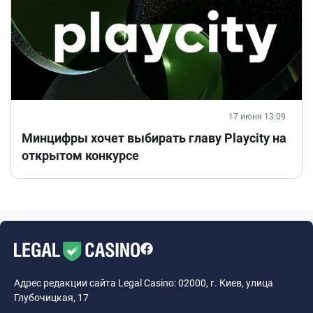
17 июня 13:09
Минцифры хочет выбирать главу Playcity на
открытом конкурсе
Адрес редакции сайта Legal Casino: 02000, г. Киев, улица
Глубочицкая, 17