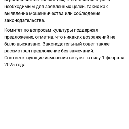
необходимым для заявленных целей, таких как
выявление мошенничества или соблюдение
законодательства.
Комитет по вопросам культуры поддержал
предложение, отметив, что никаких возражений не
было высказано. Законодательный совет также
рассмотрел предложение без замечаний.
Соответствующие изменения вступят в силу 1 февраля
2025 года.