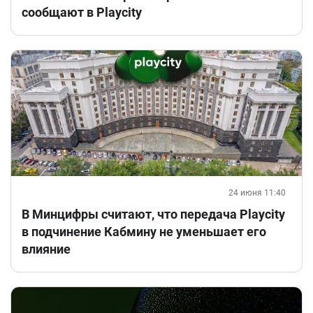
сообщают в Playcity
24 июня 11:40
В Минцифры считают, что передача Playcity
в подчинение Кабмину не уменьшает его
влияние