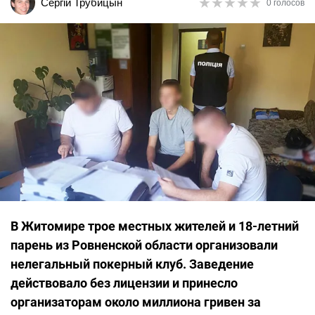
★
★
★
★
★
★
★
★
★
★
Сергій Трубицын
0 голосов
В Житомире трое местных жителей и 18-летний
парень из Ровненской области организовали
нелегальный покерный клуб. Заведение
действовало без лицензии и принесло
организаторам около миллиона гривен за