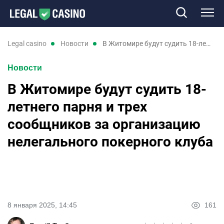
Казино
legal casino
новости
В Житомире будут судить 18-летнего парня и трех сообщников за организацию нелегального покерного клуба
Новости
Слоты
В Житомире будут судить 18-
Новые казино
летнего парня и трех
сообщников за организацию
Отзывы
нелегального покерного клуба
Промокоды
Новости
8 января 2025, 14:45
161
UK
RU