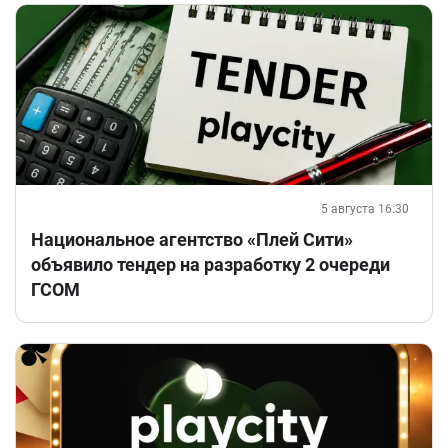
5 августа 16:30
Национальное агентство «Плей Сити»
объявило тендер на разработку 2 очереди
ГСОМ