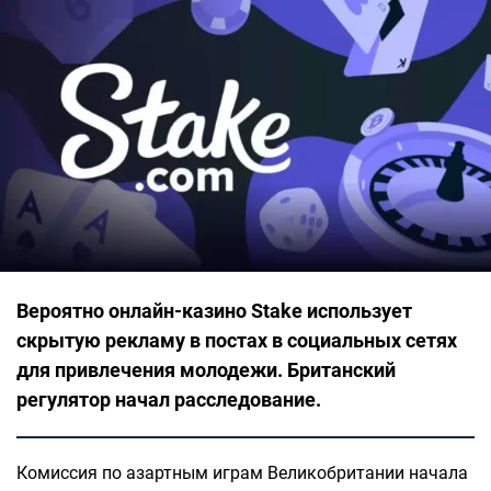
Вероятно онлайн-казино Stake использует
скрытую рекламу в постах в социальных сетях
для привлечения молодежи. Британский
регулятор начал расследование.
Комиссия по азартным играм Великобритании начала