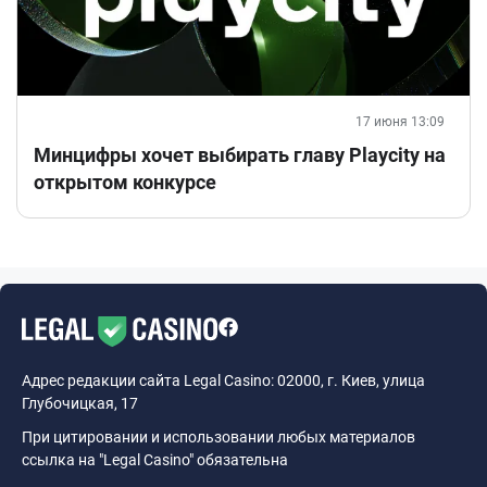
17 июня 13:09
Минцифры хочет выбирать главу Playcity на
открытом конкурсе
Адрес редакции сайта Legal Casino: 02000, г. Киев, улица
Глубочицкая, 17
При цитировании и использовании любых материалов
ссылка на "Legal Casino" обязательна