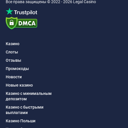
Все права защищены © 2022 - 2026 Legal Casino
Казино
Слоты
Отзывы
Промокоды
Новости
Новые казино
Казино с минимальным
депозитом
Казино с быстрыми
выплатами
Казино Польши