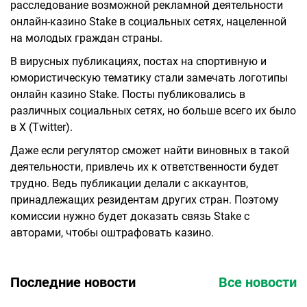
расследование возможной рекламной деятельности
онлайн-казино Stake в социальных сетях, нацеленной
на молодых граждан страны.
В вирусных публикациях, постах на спортивную и
юмористическую тематику стали замечать логотипы
онлайн казино Stake. Посты публиковались в
различных социальных сетях, но больше всего их было
в X (Twitter).
Даже если регулятор сможет найти виновных в такой
деятельности, привлечь их к ответственности будет
трудно. Ведь публикации делали с аккаунтов,
принадлежащих резидентам других стран. Поэтому
комиссии нужно будет доказать связь Stake с
авторами, чтобы оштрафовать казино.
Последние новости
Все новости