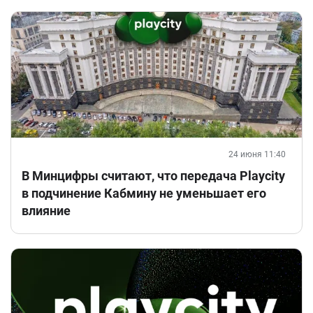
24 июня 11:40
В Минцифры считают, что передача Playcity
в подчинение Кабмину не уменьшает его
влияние