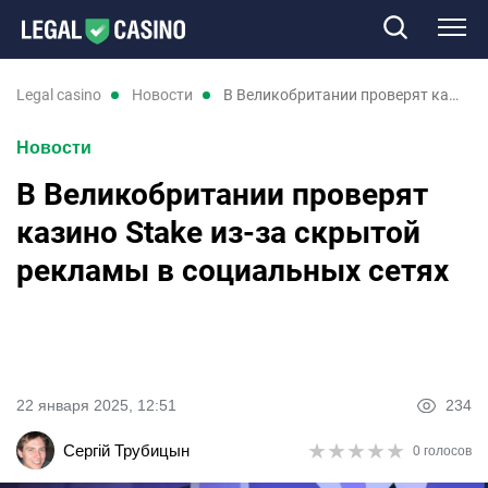
Казино
legal casino
новости
В Великобритании проверят казино Stake из-за скрытой рекламы в социальных сетях
Новости
Слоты
В Великобритании проверят
Новые казино
казино Stake из-за скрытой
рекламы в социальных сетях
Отзывы
Промокоды
Новости
22 января 2025, 12:51
234
★
★
★
★
★
★
★
★
★
★
Сергій Трубицын
0 голосов
UK
RU