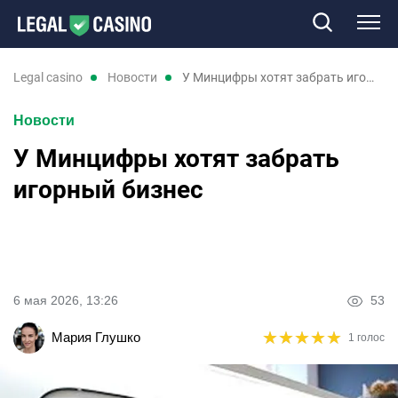
Казино
legal casino
новости
У Минцифры хотят забрать игорный бизнес
Новости
Слоты
У Минцифры хотят забрать
Новые казино
игорный бизнес
Отзывы
Промокоды
6 мая 2026, 13:26
53
Новости
★
★
★
★
★
★
★
★
★
★
Мария Глушко
1 голос
UK
RU