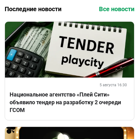
Последние новости
Все новости
5 августа 16:30
Национальное агентство «Плей Сити»
объявило тендер на разработку 2 очереди
ГСОМ