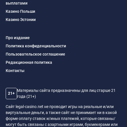
выплатами
Казино Польши
Казино Эстонии
Про издание
Политика конфиденциальности
Пользовательское соглашение
Редакционная политика
Контакты
Материалы сайта предназначены для лиц старше 21
21+
года (21+)
Сайт legal-casino.net не проводит игры на реальные и/или
виртуальные деньги, а также сайт не принимает ни в какой
форме оплату ставок и/иных платежей, которые связаны/
могут быть связаны с азартными играми, букмекерами или