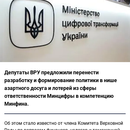
Депутаты ВРУ предложили перенести
разработку и формирование политики в нише
азартного досуга и лотерей из сферы
ответственности Минцифры в компетенцию
Минфина.
Об этом стало известно от члена Комитета Верховной