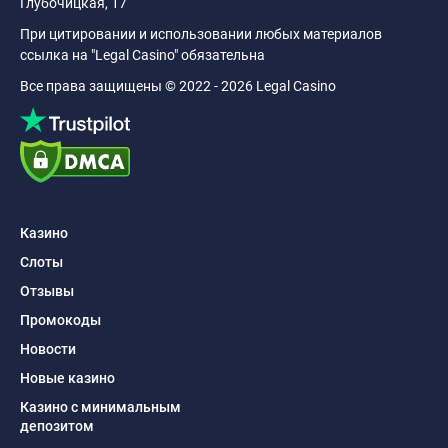
Глубочицкая, 17
При цитировании и использовании любых материалов
ссылка на "Legal Casino" обязательна
Все права защищены © 2022 - 2026 Legal Casino
Казино
Слоты
Отзывы
Промокоды
Новости
Новые казино
Казино с минимальным
депозитом