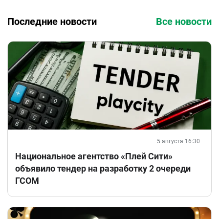
Последние новости
Все новости
5 августа 16:30
Национальное агентство «Плей Сити»
объявило тендер на разработку 2 очереди
ГСОМ