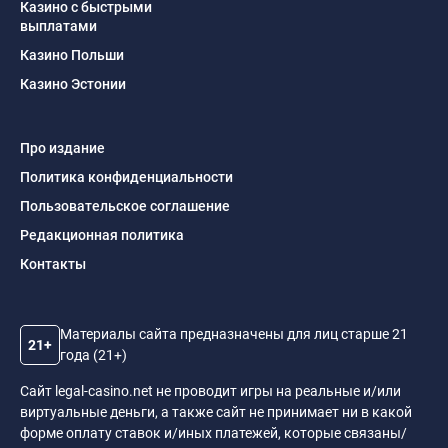
Казино с быстрыми
выплатами
Казино Польши
Казино Эстонии
Про издание
Политика конфиденциальности
Пользовательское соглашение
Редакционная политика
Контакты
Материалы сайта предназначены для лиц старше 21
21+
года (21+)
Сайт legal-casino.net не проводит игры на реальные и/или
виртуальные деньги, а также сайт не принимает ни в какой
форме оплату ставок и/иных платежей, которые связаны/